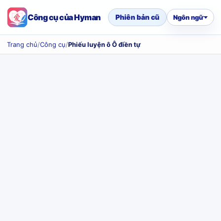
Công cụ của Hyman
Phiên bản cũ
Ngôn ngữ
Trang chủ
/
Công cụ
/
Phiếu luyện ô Ô điền tự