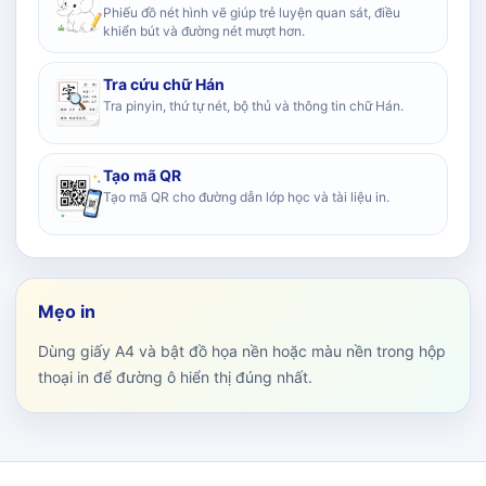
Phiếu đồ nét hình vẽ giúp trẻ luyện quan sát, điều
khiển bút và đường nét mượt hơn.
Tra cứu chữ Hán
Tra pinyin, thứ tự nét, bộ thủ và thông tin chữ Hán.
Tạo mã QR
Tạo mã QR cho đường dẫn lớp học và tài liệu in.
Mẹo in
Dùng giấy A4 và bật đồ họa nền hoặc màu nền trong hộp
thoại in để đường ô hiển thị đúng nhất.