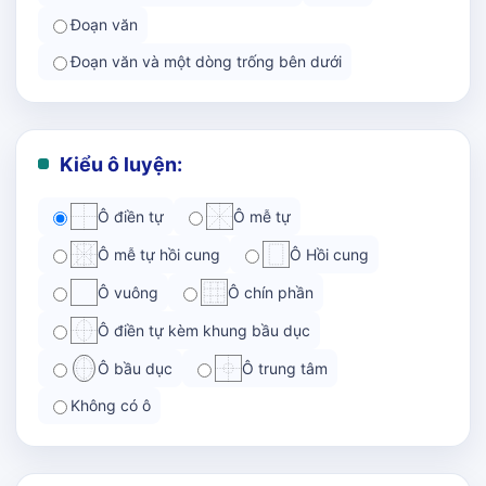
Đoạn văn
Đoạn văn và một dòng trống bên dưới
Kiểu ô luyện:
Ô điền tự
Ô mễ tự
Ô mễ tự hồi cung
Ô Hồi cung
Ô vuông
Ô chín phần
Ô điền tự kèm khung bầu dục
Ô bầu dục
Ô trung tâm
Không có ô