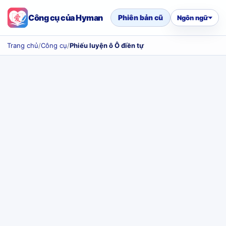
Công cụ của Hyman
Phiên bản cũ
Ngôn ngữ
Trang chủ
/
Công cụ
/
Phiếu luyện ô Ô điền tự