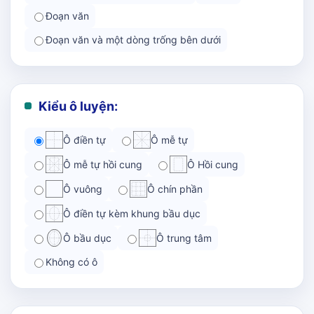
Đoạn văn
Đoạn văn và một dòng trống bên dưới
Kiểu ô luyện:
Ô điền tự
Ô mễ tự
Ô mễ tự hồi cung
Ô Hồi cung
Ô vuông
Ô chín phần
Ô điền tự kèm khung bầu dục
Ô bầu dục
Ô trung tâm
Không có ô