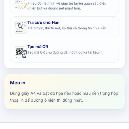
Phiếu đồ nét hình vẽ giúp trẻ luyện quan sát, điều
khiển bút và đường nét mượt hơn.
Tra cứu chữ Hán
Tra pinyin, thứ tự nét, bộ thủ và thông tin chữ Hán.
Tạo mã QR
Tạo mã QR cho đường dẫn lớp học và tài liệu in.
Mẹo in
Dùng giấy A4 và bật đồ họa nền hoặc màu nền trong hộp
thoại in để đường ô hiển thị đúng nhất.