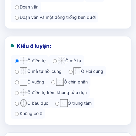
Đoạn văn
Đoạn văn và một dòng trống bên dưới
Kiểu ô luyện:
Ô điền tự
Ô mễ tự
Ô mễ tự hồi cung
Ô Hồi cung
Ô vuông
Ô chín phần
Ô điền tự kèm khung bầu dục
Ô bầu dục
Ô trung tâm
Không có ô