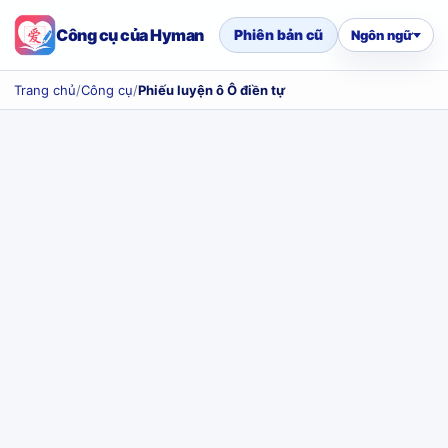
Công cụ của Hyman
Phiên bản cũ
Ngôn ngữ
Trang chủ
/
Công cụ
/
Phiếu luyện ô Ô điền tự