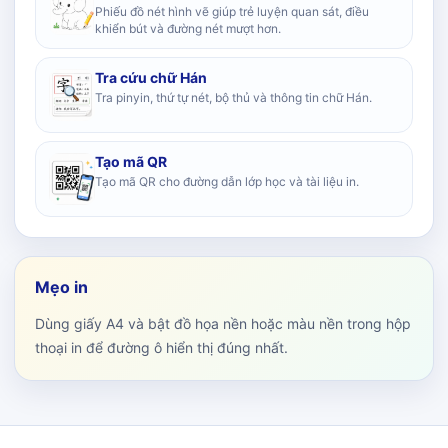
Phiếu đồ nét hình vẽ giúp trẻ luyện quan sát, điều
khiển bút và đường nét mượt hơn.
Tra cứu chữ Hán
Tra pinyin, thứ tự nét, bộ thủ và thông tin chữ Hán.
Tạo mã QR
Tạo mã QR cho đường dẫn lớp học và tài liệu in.
Mẹo in
Dùng giấy A4 và bật đồ họa nền hoặc màu nền trong hộp
thoại in để đường ô hiển thị đúng nhất.