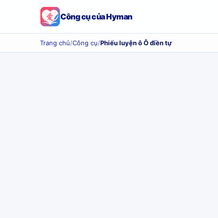
Công cụ của Hyman
Trang chủ
/
Công cụ
/
Phiếu luyện ô Ô điền tự