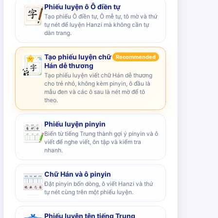
Phiếu luyện ô Ô điền tự
Tạo phiếu Ô điền tự, Ô mễ tự, tô mờ và thứ
tự nét để luyện Hanzi mà không cần tự
dàn trang.
Tạo phiếu luyện chữ
Recommended
Hán dễ thương
Tạo phiếu luyện viết chữ Hán dễ thương
cho trẻ nhỏ, không kèm pinyin, ô đầu là
mẫu đen và các ô sau là nét mờ để tô
theo.
Phiếu luyện pinyin
Biến từ tiếng Trung thành gợi ý pinyin và ô
viết để nghe viết, ôn tập và kiểm tra
nhanh.
Chữ Hán và ô pinyin
Đặt pinyin bốn dòng, ô viết Hanzi và thứ
tự nét cùng trên một phiếu luyện.
Phiếu luyện tên tiếng Trung