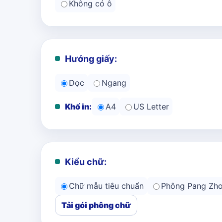
Không có ô
Hướng giấy:
Dọc
Ngang
Khổ in:
A4
US Letter
Kiểu chữ:
Chữ mẫu tiêu chuẩn
Phông Pang Zh
Tải gói phông chữ