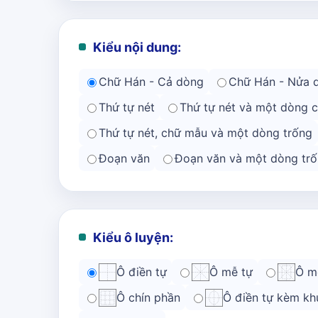
Kiểu nội dung:
Chữ Hán - Cả dòng
Chữ Hán - Nửa 
Thứ tự nét
Thứ tự nét và một dòng 
Thứ tự nét, chữ mẫu và một dòng trống
Đoạn văn
Đoạn văn và một dòng trố
Kiểu ô luyện:
Ô điền tự
Ô mễ tự
Ô m
Ô chín phần
Ô điền tự kèm kh