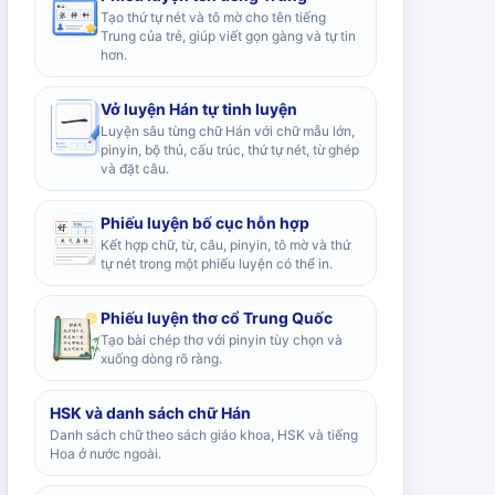
Tạo thứ tự nét và tô mờ cho tên tiếng
Trung của trẻ, giúp viết gọn gàng và tự tin
hơn.
Vở luyện Hán tự tinh luyện
Luyện sâu từng chữ Hán với chữ mẫu lớn,
pinyin, bộ thủ, cấu trúc, thứ tự nét, từ ghép
và đặt câu.
Phiếu luyện bố cục hỗn hợp
Kết hợp chữ, từ, câu, pinyin, tô mờ và thứ
tự nét trong một phiếu luyện có thể in.
Phiếu luyện thơ cổ Trung Quốc
Tạo bài chép thơ với pinyin tùy chọn và
xuống dòng rõ ràng.
HSK và danh sách chữ Hán
Danh sách chữ theo sách giáo khoa, HSK và tiếng
Hoa ở nước ngoài.