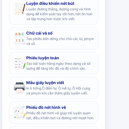
Luyện điều khiển nét bút
Luyện đường thẳng, đường cong và hình
dạng để kiểm soát tay tốt hơn, nét ổn hơn
và tập trung hơn trước khi viết.
Chữ cái và số
Tạo phiếu bốn dòng cho chữ cái, từ, pinyin
và số.
Phiếu luyện toán
Tạo bài toán hằng ngày theo dạng và số
lượng để tăng tốc độ và độ chính xác.
Mẫu giấy luyện viết
In ô trống Ô điền tự, Ô mễ tự, Ô Hồi cung
và pinyin khi cần thêm giấy luyện viết.
Phiếu đồ nét hình vẽ
Phiếu đồ nét hình vẽ giúp trẻ luyện quan
sát, điều khiển bút và đường nét mượt hơn.