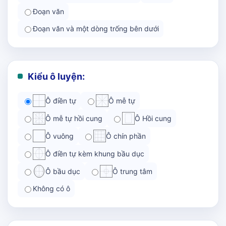
Đoạn văn
Đoạn văn và một dòng trống bên dưới
Kiểu ô luyện:
Ô điền tự
Ô mễ tự
Ô mễ tự hồi cung
Ô Hồi cung
Ô vuông
Ô chín phần
Ô điền tự kèm khung bầu dục
Ô bầu dục
Ô trung tâm
Không có ô