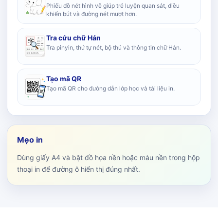
Phiếu đồ nét hình vẽ giúp trẻ luyện quan sát, điều
khiển bút và đường nét mượt hơn.
Tra cứu chữ Hán
Tra pinyin, thứ tự nét, bộ thủ và thông tin chữ Hán.
Tạo mã QR
Tạo mã QR cho đường dẫn lớp học và tài liệu in.
Mẹo in
Dùng giấy A4 và bật đồ họa nền hoặc màu nền trong hộp
thoại in để đường ô hiển thị đúng nhất.