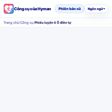
Công cụ của Hyman
Phiên bản cũ
Ngôn ngữ
Trang chủ
/
Công cụ
/
Phiếu luyện ô Ô điền tự