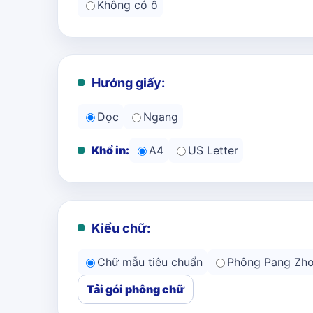
Không có ô
Hướng giấy:
Dọc
Ngang
Khổ in:
A4
US Letter
Kiểu chữ:
Chữ mẫu tiêu chuẩn
Phông Pang Zh
Tải gói phông chữ