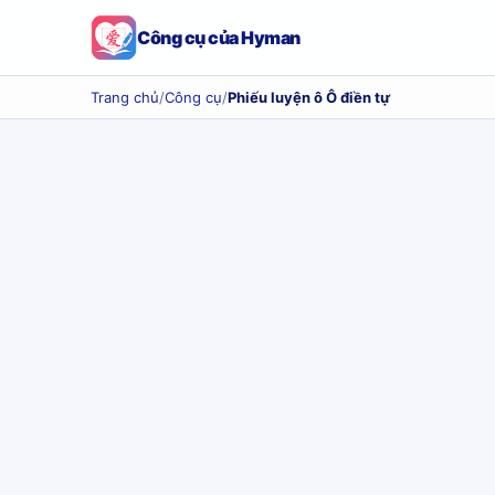
Công cụ của Hyman
Trang chủ
/
Công cụ
/
Phiếu luyện ô Ô điền tự