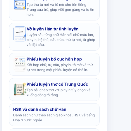
Tạo thứ tự nét và tô mờ cho tên tiếng
Trung của trẻ, giúp viết gọn gàng và tự tin
hơn.
Vở luyện Hán tự tinh luyện
Luyện sâu từng chữ Hán với chữ mẫu lớn,
pinyin, bộ thủ, cấu trúc, thứ tự nét, từ ghép
và đặt câu.
Phiếu luyện bố cục hỗn hợp
Kết hợp chữ, từ, câu, pinyin, tô mờ và thứ
tự nét trong một phiếu luyện có thể in.
Phiếu luyện thơ cổ Trung Quốc
Tạo bài chép thơ với pinyin tùy chọn và
xuống dòng rõ ràng.
HSK và danh sách chữ Hán
Danh sách chữ theo sách giáo khoa, HSK và tiếng
Hoa ở nước ngoài.