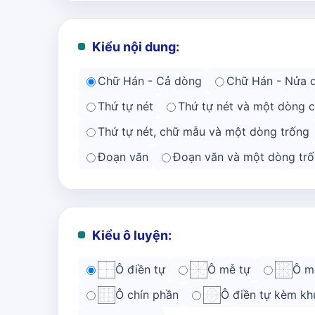
Kiểu nội dung:
Chữ Hán - Cả dòng
Chữ Hán - Nửa 
Thứ tự nét
Thứ tự nét và một dòng 
Thứ tự nét, chữ mẫu và một dòng trống
Đoạn văn
Đoạn văn và một dòng trố
Kiểu ô luyện:
Ô điền tự
Ô mễ tự
Ô m
Ô chín phần
Ô điền tự kèm kh