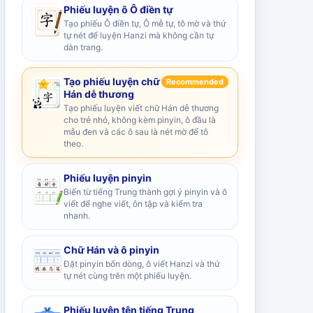
Phiếu luyện ô Ô điền tự
Tạo phiếu Ô điền tự, Ô mễ tự, tô mờ và thứ
tự nét để luyện Hanzi mà không cần tự
dàn trang.
Tạo phiếu luyện chữ
Recommended
Hán dễ thương
Tạo phiếu luyện viết chữ Hán dễ thương
cho trẻ nhỏ, không kèm pinyin, ô đầu là
mẫu đen và các ô sau là nét mờ để tô
theo.
Phiếu luyện pinyin
Biến từ tiếng Trung thành gợi ý pinyin và ô
viết để nghe viết, ôn tập và kiểm tra
nhanh.
Chữ Hán và ô pinyin
Đặt pinyin bốn dòng, ô viết Hanzi và thứ
tự nét cùng trên một phiếu luyện.
Phiếu luyện tên tiếng Trung