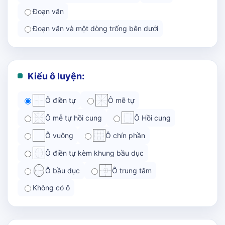
Đoạn văn
Đoạn văn và một dòng trống bên dưới
Kiểu ô luyện:
Ô điền tự
Ô mễ tự
Ô mễ tự hồi cung
Ô Hồi cung
Ô vuông
Ô chín phần
Ô điền tự kèm khung bầu dục
Ô bầu dục
Ô trung tâm
Không có ô