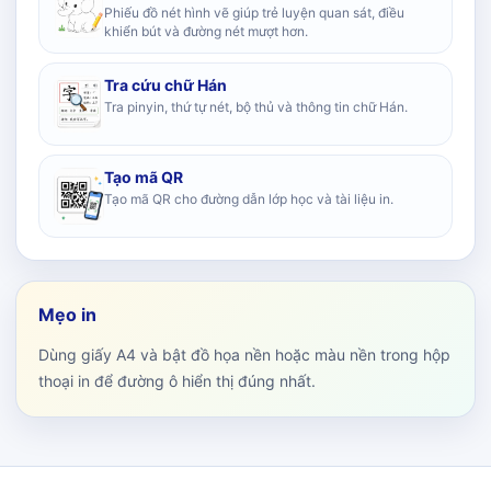
Phiếu đồ nét hình vẽ giúp trẻ luyện quan sát, điều
khiển bút và đường nét mượt hơn.
Tra cứu chữ Hán
Tra pinyin, thứ tự nét, bộ thủ và thông tin chữ Hán.
Tạo mã QR
Tạo mã QR cho đường dẫn lớp học và tài liệu in.
Mẹo in
Dùng giấy A4 và bật đồ họa nền hoặc màu nền trong hộp
thoại in để đường ô hiển thị đúng nhất.