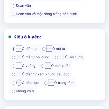
Đoạn văn
Đoạn văn và một dòng trống bên dưới
Kiểu ô luyện:
Ô điền tự
Ô mễ tự
Ô mễ tự hồi cung
Ô Hồi cung
Ô vuông
Ô chín phần
Ô điền tự kèm khung bầu dục
Ô bầu dục
Ô trung tâm
Không có ô