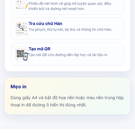
Phiếu đồ nét hình vẽ giúp trẻ luyện quan sát, điều
khiển bút và đường nét mượt hơn.
Tra cứu chữ Hán
Tra pinyin, thứ tự nét, bộ thủ và thông tin chữ Hán.
Tạo mã QR
Tạo mã QR cho đường dẫn lớp học và tài liệu in.
Mẹo in
Dùng giấy A4 và bật đồ họa nền hoặc màu nền trong hộp
thoại in để đường ô hiển thị đúng nhất.