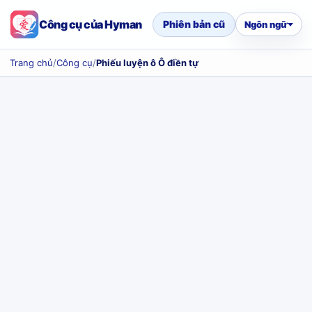
Công cụ của Hyman
Phiên bản cũ
Ngôn ngữ
Trang chủ
/
Công cụ
/
Phiếu luyện ô Ô điền tự