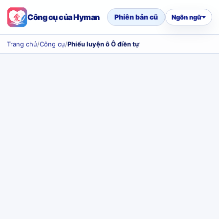
Công cụ của Hyman
Phiên bản cũ
Ngôn ngữ
Trang chủ
/
Công cụ
/
Phiếu luyện ô Ô điền tự