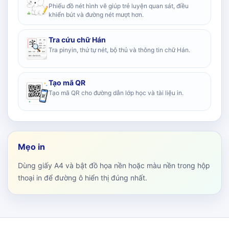
Phiếu đồ nét hình vẽ giúp trẻ luyện quan sát, điều
khiển bút và đường nét mượt hơn.
Tra cứu chữ Hán
Tra pinyin, thứ tự nét, bộ thủ và thông tin chữ Hán.
Tạo mã QR
Tạo mã QR cho đường dẫn lớp học và tài liệu in.
Mẹo in
Dùng giấy A4 và bật đồ họa nền hoặc màu nền trong hộp
thoại in để đường ô hiển thị đúng nhất.