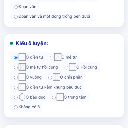
Đoạn văn
Đoạn văn và một dòng trống bên dưới
Kiểu ô luyện:
Ô điền tự
Ô mễ tự
Ô mễ tự hồi cung
Ô Hồi cung
Ô vuông
Ô chín phần
Ô điền tự kèm khung bầu dục
Ô bầu dục
Ô trung tâm
Không có ô