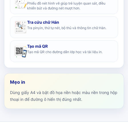
Phiếu đồ nét hình vẽ giúp trẻ luyện quan sát, điều
khiển bút và đường nét mượt hơn.
Tra cứu chữ Hán
Tra pinyin, thứ tự nét, bộ thủ và thông tin chữ Hán.
Tạo mã QR
Tạo mã QR cho đường dẫn lớp học và tài liệu in.
Mẹo in
Dùng giấy A4 và bật đồ họa nền hoặc màu nền trong hộp
thoại in để đường ô hiển thị đúng nhất.