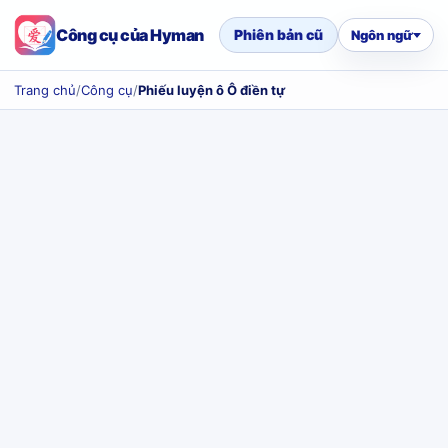
Công cụ của Hyman
Phiên bản cũ
Ngôn ngữ
Trang chủ
/
Công cụ
/
Phiếu luyện ô Ô điền tự