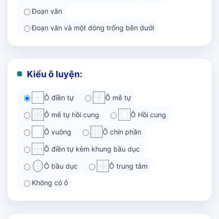
Đoạn văn
Đoạn văn và một dòng trống bên dưới
Kiểu ô luyện:
Ô điền tự
Ô mễ tự
Ô mễ tự hồi cung
Ô Hồi cung
Ô vuông
Ô chín phần
Ô điền tự kèm khung bầu dục
Ô bầu dục
Ô trung tâm
Không có ô