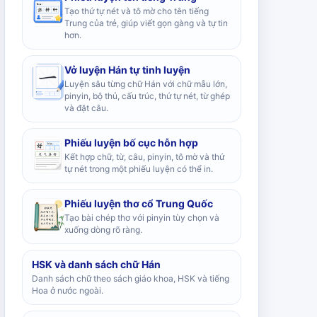
Tạo thứ tự nét và tô mờ cho tên tiếng
Trung của trẻ, giúp viết gọn gàng và tự tin
hơn.
Vở luyện Hán tự tinh luyện
Luyện sâu từng chữ Hán với chữ mẫu lớn,
pinyin, bộ thủ, cấu trúc, thứ tự nét, từ ghép
và đặt câu.
Phiếu luyện bố cục hỗn hợp
Kết hợp chữ, từ, câu, pinyin, tô mờ và thứ
tự nét trong một phiếu luyện có thể in.
Phiếu luyện thơ cổ Trung Quốc
Tạo bài chép thơ với pinyin tùy chọn và
xuống dòng rõ ràng.
HSK và danh sách chữ Hán
Danh sách chữ theo sách giáo khoa, HSK và tiếng
Hoa ở nước ngoài.