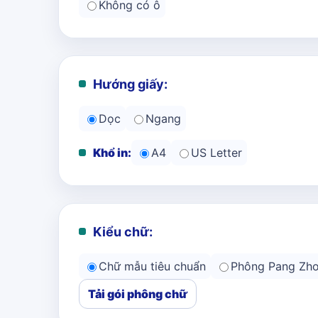
Không có ô
Hướng giấy:
Dọc
Ngang
Khổ in:
A4
US Letter
Kiểu chữ:
Chữ mẫu tiêu chuẩn
Phông Pang Zh
Tải gói phông chữ