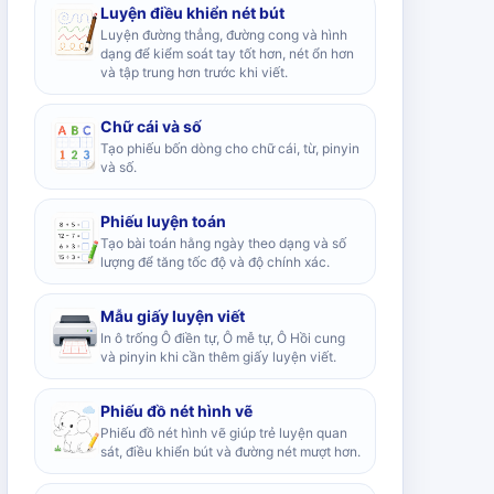
Luyện điều khiển nét bút
Luyện đường thẳng, đường cong và hình
dạng để kiểm soát tay tốt hơn, nét ổn hơn
và tập trung hơn trước khi viết.
Chữ cái và số
Tạo phiếu bốn dòng cho chữ cái, từ, pinyin
và số.
Phiếu luyện toán
Tạo bài toán hằng ngày theo dạng và số
lượng để tăng tốc độ và độ chính xác.
Mẫu giấy luyện viết
In ô trống Ô điền tự, Ô mễ tự, Ô Hồi cung
và pinyin khi cần thêm giấy luyện viết.
Phiếu đồ nét hình vẽ
Phiếu đồ nét hình vẽ giúp trẻ luyện quan
sát, điều khiển bút và đường nét mượt hơn.