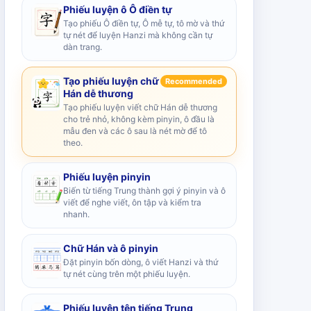
Phiếu luyện ô Ô điền tự
Tạo phiếu Ô điền tự, Ô mễ tự, tô mờ và thứ
tự nét để luyện Hanzi mà không cần tự
dàn trang.
Tạo phiếu luyện chữ
Recommended
Hán dễ thương
Tạo phiếu luyện viết chữ Hán dễ thương
cho trẻ nhỏ, không kèm pinyin, ô đầu là
mẫu đen và các ô sau là nét mờ để tô
theo.
Phiếu luyện pinyin
Biến từ tiếng Trung thành gợi ý pinyin và ô
viết để nghe viết, ôn tập và kiểm tra
nhanh.
Chữ Hán và ô pinyin
Đặt pinyin bốn dòng, ô viết Hanzi và thứ
tự nét cùng trên một phiếu luyện.
Phiếu luyện tên tiếng Trung