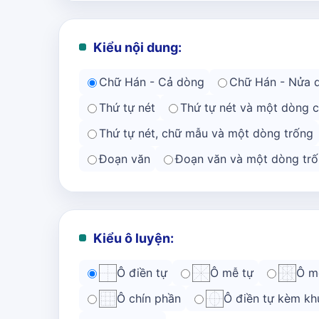
Kiểu nội dung:
Chữ Hán - Cả dòng
Chữ Hán - Nửa 
Thứ tự nét
Thứ tự nét và một dòng 
Thứ tự nét, chữ mẫu và một dòng trống
Đoạn văn
Đoạn văn và một dòng trố
Kiểu ô luyện:
Ô điền tự
Ô mễ tự
Ô m
Ô chín phần
Ô điền tự kèm kh