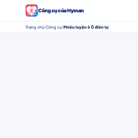
Công cụ của Hyman
Trang chủ
/
Công cụ
/
Phiếu luyện ô Ô điền tự