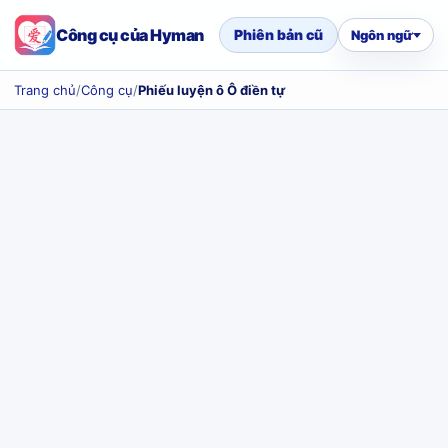
Công cụ của Hyman
Phiên bản cũ
Ngôn ngữ
Trang chủ
/
Công cụ
/
Phiếu luyện ô Ô điền tự