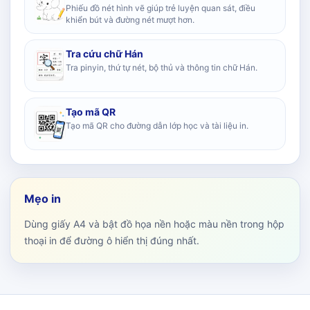
Phiếu đồ nét hình vẽ giúp trẻ luyện quan sát, điều
khiển bút và đường nét mượt hơn.
Tra cứu chữ Hán
Tra pinyin, thứ tự nét, bộ thủ và thông tin chữ Hán.
Tạo mã QR
Tạo mã QR cho đường dẫn lớp học và tài liệu in.
Mẹo in
Dùng giấy A4 và bật đồ họa nền hoặc màu nền trong hộp
thoại in để đường ô hiển thị đúng nhất.