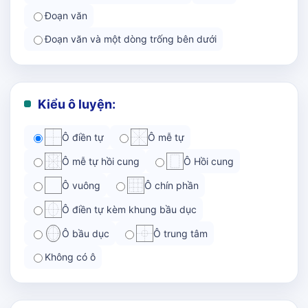
Đoạn văn
Đoạn văn và một dòng trống bên dưới
Kiểu ô luyện:
Ô điền tự
Ô mễ tự
Ô mễ tự hồi cung
Ô Hồi cung
Ô vuông
Ô chín phần
Ô điền tự kèm khung bầu dục
Ô bầu dục
Ô trung tâm
Không có ô