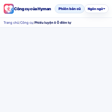
Công cụ của Hyman
Phiên bản cũ
Ngôn ngữ
Trang chủ
/
Công cụ
/
Phiếu luyện ô Ô điền tự