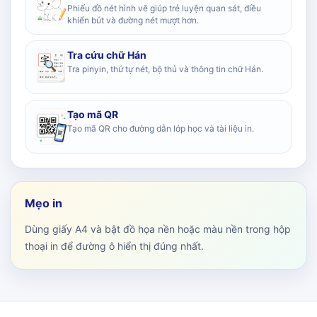
Phiếu đồ nét hình vẽ giúp trẻ luyện quan sát, điều
khiển bút và đường nét mượt hơn.
Tra cứu chữ Hán
Tra pinyin, thứ tự nét, bộ thủ và thông tin chữ Hán.
Tạo mã QR
Tạo mã QR cho đường dẫn lớp học và tài liệu in.
Mẹo in
Dùng giấy A4 và bật đồ họa nền hoặc màu nền trong hộp
thoại in để đường ô hiển thị đúng nhất.