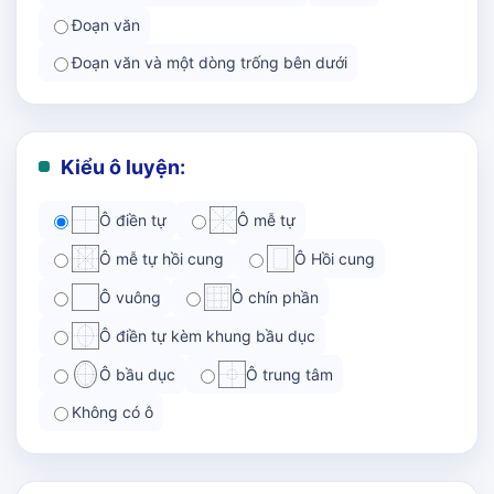
Đoạn văn
Đoạn văn và một dòng trống bên dưới
Kiểu ô luyện:
Ô điền tự
Ô mễ tự
Ô mễ tự hồi cung
Ô Hồi cung
Ô vuông
Ô chín phần
Ô điền tự kèm khung bầu dục
Ô bầu dục
Ô trung tâm
Không có ô