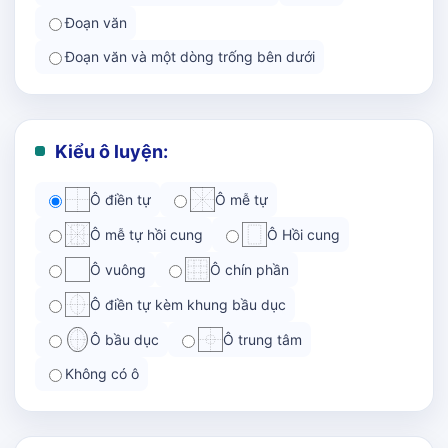
Đoạn văn
Đoạn văn và một dòng trống bên dưới
Kiểu ô luyện:
Ô điền tự
Ô mễ tự
Ô mễ tự hồi cung
Ô Hồi cung
Ô vuông
Ô chín phần
Ô điền tự kèm khung bầu dục
Ô bầu dục
Ô trung tâm
Không có ô