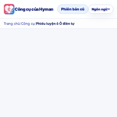
Công cụ của Hyman
Phiên bản cũ
Ngôn ngữ
Trang chủ
/
Công cụ
/
Phiếu luyện ô Ô điền tự