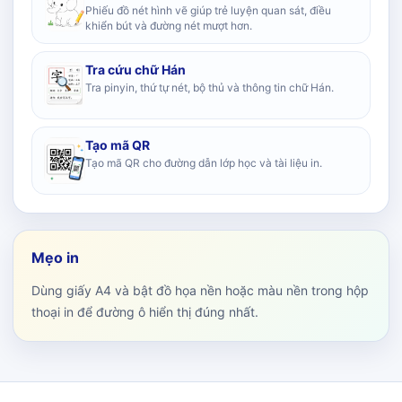
Phiếu đồ nét hình vẽ giúp trẻ luyện quan sát, điều
khiển bút và đường nét mượt hơn.
Tra cứu chữ Hán
Tra pinyin, thứ tự nét, bộ thủ và thông tin chữ Hán.
Tạo mã QR
Tạo mã QR cho đường dẫn lớp học và tài liệu in.
Mẹo in
Dùng giấy A4 và bật đồ họa nền hoặc màu nền trong hộp
thoại in để đường ô hiển thị đúng nhất.