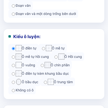
Đoạn văn
Đoạn văn và một dòng trống bên dưới
Kiểu ô luyện:
Ô điền tự
Ô mễ tự
Ô mễ tự hồi cung
Ô Hồi cung
Ô vuông
Ô chín phần
Ô điền tự kèm khung bầu dục
Ô bầu dục
Ô trung tâm
Không có ô