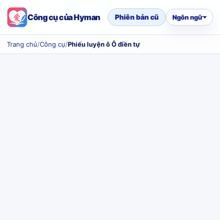
Công cụ của Hyman
Phiên bản cũ
Ngôn ngữ
Trang chủ
/
Công cụ
/
Phiếu luyện ô Ô điền tự