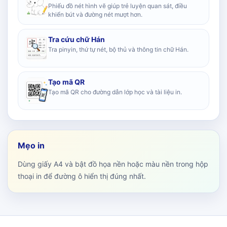
Phiếu đồ nét hình vẽ giúp trẻ luyện quan sát, điều
khiển bút và đường nét mượt hơn.
Tra cứu chữ Hán
Tra pinyin, thứ tự nét, bộ thủ và thông tin chữ Hán.
Tạo mã QR
Tạo mã QR cho đường dẫn lớp học và tài liệu in.
Mẹo in
Dùng giấy A4 và bật đồ họa nền hoặc màu nền trong hộp
thoại in để đường ô hiển thị đúng nhất.