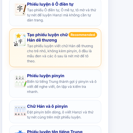
Phiếu luyện ô Ô điền tự
Tạo phiếu Ô điền tự, Ô mễ tự, tô mờ và thứ
tự nét để luyện Hanzi mà không cần tự
dàn trang.
Tạo phiếu luyện chữ
Recommended
Hán dễ thương
Tạo phiếu luyện viết chữ Hán dễ thương
cho trẻ nhỏ, không kèm pinyin, ô đầu là
mẫu đen và các ô sau là nét mờ để tô
theo.
Phiếu luyện pinyin
Biến từ tiếng Trung thành gợi ý pinyin và ô
viết để nghe viết, ôn tập và kiểm tra
nhanh.
Chữ Hán và ô pinyin
Đặt pinyin bốn dòng, ô viết Hanzi và thứ
tự nét cùng trên một phiếu luyện.
Phiếu luyện tên tiếng Trung