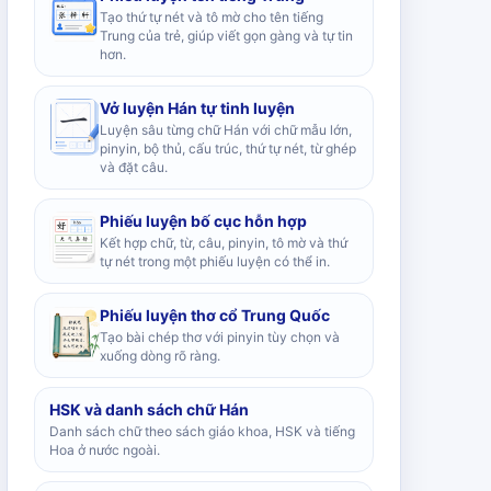
Tạo thứ tự nét và tô mờ cho tên tiếng
Trung của trẻ, giúp viết gọn gàng và tự tin
hơn.
Vở luyện Hán tự tinh luyện
Luyện sâu từng chữ Hán với chữ mẫu lớn,
pinyin, bộ thủ, cấu trúc, thứ tự nét, từ ghép
và đặt câu.
Phiếu luyện bố cục hỗn hợp
Kết hợp chữ, từ, câu, pinyin, tô mờ và thứ
tự nét trong một phiếu luyện có thể in.
Phiếu luyện thơ cổ Trung Quốc
Tạo bài chép thơ với pinyin tùy chọn và
xuống dòng rõ ràng.
HSK và danh sách chữ Hán
Danh sách chữ theo sách giáo khoa, HSK và tiếng
Hoa ở nước ngoài.