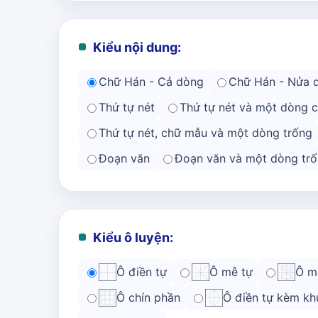
Kiểu nội dung:
Chữ Hán - Cả dòng
Chữ Hán - Nửa 
Thứ tự nét
Thứ tự nét và một dòng 
Thứ tự nét, chữ mẫu và một dòng trống
Đoạn văn
Đoạn văn và một dòng trố
Kiểu ô luyện:
Ô điền tự
Ô mễ tự
Ô m
Ô chín phần
Ô điền tự kèm kh