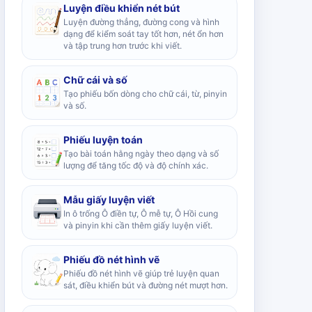
Luyện điều khiển nét bút
Luyện đường thẳng, đường cong và hình
dạng để kiểm soát tay tốt hơn, nét ổn hơn
và tập trung hơn trước khi viết.
Chữ cái và số
Tạo phiếu bốn dòng cho chữ cái, từ, pinyin
và số.
Phiếu luyện toán
Tạo bài toán hằng ngày theo dạng và số
lượng để tăng tốc độ và độ chính xác.
Mẫu giấy luyện viết
In ô trống Ô điền tự, Ô mễ tự, Ô Hồi cung
và pinyin khi cần thêm giấy luyện viết.
Phiếu đồ nét hình vẽ
Phiếu đồ nét hình vẽ giúp trẻ luyện quan
sát, điều khiển bút và đường nét mượt hơn.