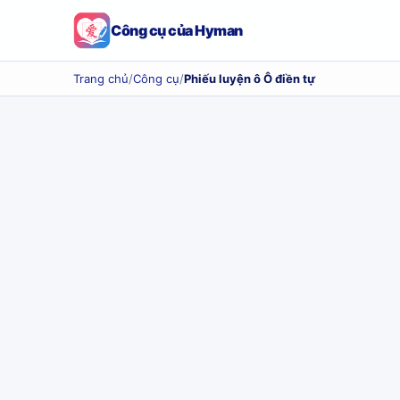
Công cụ của Hyman
Trang chủ
/
Công cụ
/
Phiếu luyện ô Ô điền tự