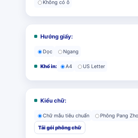
Không có ô
Hướng giấy:
Dọc
Ngang
Khổ in:
A4
US Letter
Kiểu chữ:
Chữ mẫu tiêu chuẩn
Phông Pang Zh
Tải gói phông chữ