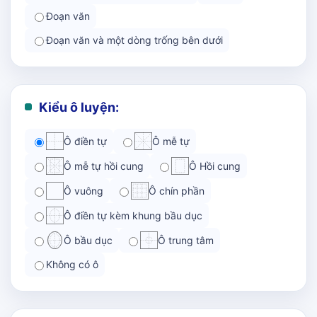
Đoạn văn
Đoạn văn và một dòng trống bên dưới
Kiểu ô luyện:
Ô điền tự
Ô mễ tự
Ô mễ tự hồi cung
Ô Hồi cung
Ô vuông
Ô chín phần
Ô điền tự kèm khung bầu dục
Ô bầu dục
Ô trung tâm
Không có ô