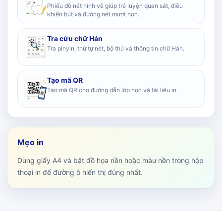
Phiếu đồ nét hình vẽ giúp trẻ luyện quan sát, điều
khiển bút và đường nét mượt hơn.
Tra cứu chữ Hán
Tra pinyin, thứ tự nét, bộ thủ và thông tin chữ Hán.
Tạo mã QR
Tạo mã QR cho đường dẫn lớp học và tài liệu in.
Mẹo in
Dùng giấy A4 và bật đồ họa nền hoặc màu nền trong hộp
thoại in để đường ô hiển thị đúng nhất.