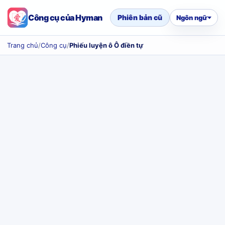
Công cụ của Hyman
Phiên bản cũ
Ngôn ngữ
Trang chủ
/
Công cụ
/
Phiếu luyện ô Ô điền tự