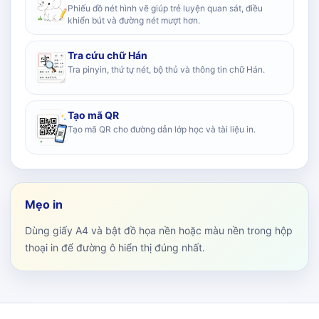
Phiếu đồ nét hình vẽ giúp trẻ luyện quan sát, điều
khiển bút và đường nét mượt hơn.
Tra cứu chữ Hán
Tra pinyin, thứ tự nét, bộ thủ và thông tin chữ Hán.
Tạo mã QR
Tạo mã QR cho đường dẫn lớp học và tài liệu in.
Mẹo in
Dùng giấy A4 và bật đồ họa nền hoặc màu nền trong hộp
thoại in để đường ô hiển thị đúng nhất.