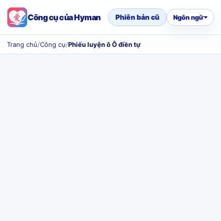
Công cụ của Hyman
Phiên bản cũ
Ngôn ngữ
Trang chủ
/
Công cụ
/
Phiếu luyện ô Ô điền tự