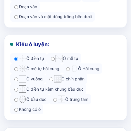
Đoạn văn
Đoạn văn và một dòng trống bên dưới
Kiểu ô luyện:
Ô điền tự
Ô mễ tự
Ô mễ tự hồi cung
Ô Hồi cung
Ô vuông
Ô chín phần
Ô điền tự kèm khung bầu dục
Ô bầu dục
Ô trung tâm
Không có ô