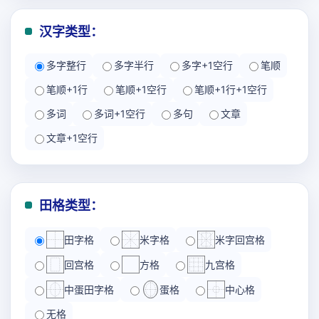
汉字类型：
多字整行
多字半行
多字+1空行
笔顺
笔顺+1行
笔顺+1空行
笔顺+1行+1空行
多词
多词+1空行
多句
文章
文章+1空行
田格类型：
田字格
米字格
米字回宫格
回宫格
方格
九宫格
中蛋田字格
蛋格
中心格
无格