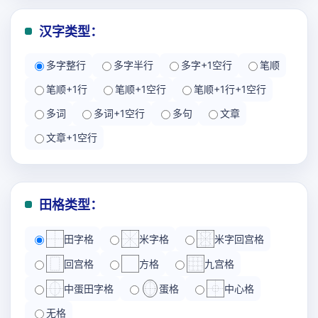
汉字类型：
多字整行
多字半行
多字+1空行
笔顺
笔顺+1行
笔顺+1空行
笔顺+1行+1空行
多词
多词+1空行
多句
文章
文章+1空行
田格类型：
田字格
米字格
米字回宫格
回宫格
方格
九宫格
中蛋田字格
蛋格
中心格
无格