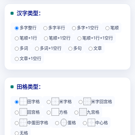
汉字类型：
多字整行
多字半行
多字+1空行
笔顺
笔顺+1行
笔顺+1空行
笔顺+1行+1空行
多词
多词+1空行
多句
文章
文章+1空行
田格类型：
田字格
米字格
米字回宫格
回宫格
方格
九宫格
中蛋田字格
蛋格
中心格
无格