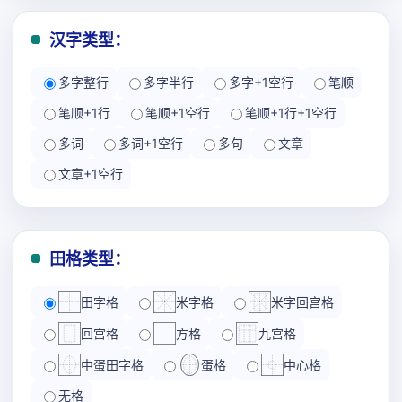
汉字类型：
多字整行
多字半行
多字+1空行
笔顺
笔顺+1行
笔顺+1空行
笔顺+1行+1空行
多词
多词+1空行
多句
文章
文章+1空行
田格类型：
田字格
米字格
米字回宫格
回宫格
方格
九宫格
中蛋田字格
蛋格
中心格
无格