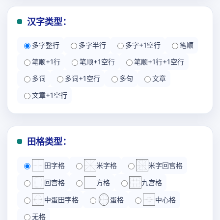
汉字类型：
多字整行
多字半行
多字+1空行
笔顺
笔顺+1行
笔顺+1空行
笔顺+1行+1空行
多词
多词+1空行
多句
文章
文章+1空行
田格类型：
田字格
米字格
米字回宫格
回宫格
方格
九宫格
中蛋田字格
蛋格
中心格
无格