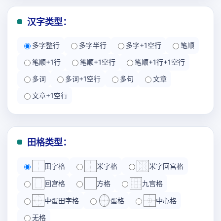
汉字类型：
多字整行
多字半行
多字+1空行
笔顺
笔顺+1行
笔顺+1空行
笔顺+1行+1空行
多词
多词+1空行
多句
文章
文章+1空行
田格类型：
田字格
米字格
米字回宫格
回宫格
方格
九宫格
中蛋田字格
蛋格
中心格
无格