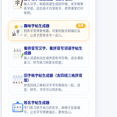
输入汉字，就能快速生成田字格、米字格等
练字纸，适合孩子日常练字、老师课堂打印
使用。
趣味字帖生成器
推荐
把练字变得更有趣。可爱的版式和描红设
计，让孩子愿意多写一会儿。
看拼音写汉字、看拼音写词语字帖生
成器
输入词语自动生成拼音和书写格，适合课前
复习、听写练习和家长检查。
田字格字帖生成器（含四线三格拼音
版）
拼音四线三格和汉字书写格放在一起，读
音、拼写、书写可以同步练。
姓名字帖生成器
专门练习孩子自己的名字，按格子反复描
写，让名字写得更端正、更有信心。