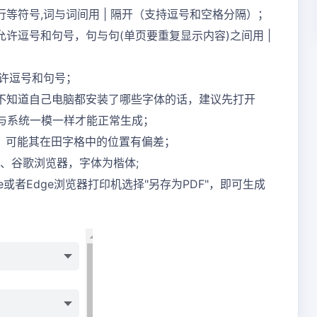
等符号,词与词间用 | 隔开（支持逗号和空格分隔）；
许逗号和句号，句与句(单页要重复显示内容)之间用 |
允许逗号和句号；
不知道自己电脑都安装了哪些字体的话，建议先打开
称与系统一模一样才能正常生成；
，可能其在田字格中的位置有偏差；
器、谷歌浏览器，字体为楷体;
或者Edge浏览器打印机选择"另存为PDF"，即可生成