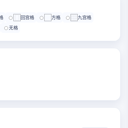
格
回宫格
方格
九宫格
无格