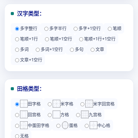
汉字类型：
多字整行
多字半行
多字+1空行
笔顺
笔顺+1行
笔顺+1空行
笔顺+1行+1空行
多词
多词+1空行
多句
文章
文章+1空行
田格类型：
田字格
米字格
米字回宫格
回宫格
方格
九宫格
中蛋田字格
蛋格
中心格
无格