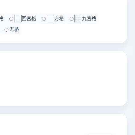
格
回宫格
方格
九宫格
无格