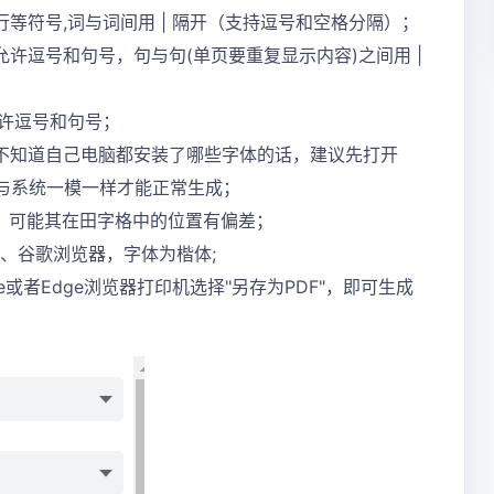
等符号,词与词间用 | 隔开（支持逗号和空格分隔）；
许逗号和句号，句与句(单页要重复显示内容)之间用 |
允许逗号和句号；
不知道自己电脑都安装了哪些字体的话，建议先打开
称与系统一模一样才能正常生成；
，可能其在田字格中的位置有偏差；
器、谷歌浏览器，字体为楷体;
或者Edge浏览器打印机选择"另存为PDF"，即可生成