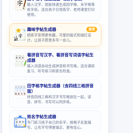
输入汉字，就能快速生成田字格、米字格等
练字纸，适合孩子日常练字、老师课堂打印
使用。
趣味字帖生成器
推荐
把练字变得更有趣。可爱的版式和描红设
计，让孩子愿意多写一会儿。
看拼音写汉字、看拼音写词语字帖生
成器
输入词语自动生成拼音和书写格，适合课前
复习、听写练习和家长检查。
田字格字帖生成器（含四线三格拼音
版）
拼音四线三格和汉字书写格放在一起，读
音、拼写、书写可以同步练。
姓名字帖生成器
专门练习孩子自己的名字，按格子反复描
写，让名字写得更端正、更有信心。