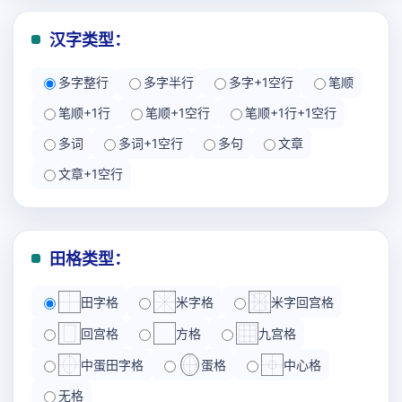
汉字类型：
多字整行
多字半行
多字+1空行
笔顺
笔顺+1行
笔顺+1空行
笔顺+1行+1空行
多词
多词+1空行
多句
文章
文章+1空行
田格类型：
田字格
米字格
米字回宫格
回宫格
方格
九宫格
中蛋田字格
蛋格
中心格
无格