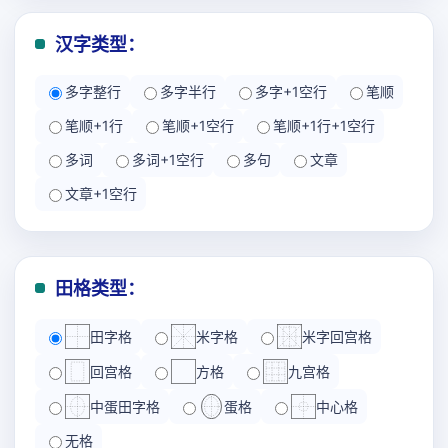
汉字类型：
多字整行
多字半行
多字+1空行
笔顺
笔顺+1行
笔顺+1空行
笔顺+1行+1空行
多词
多词+1空行
多句
文章
文章+1空行
田格类型：
田字格
米字格
米字回宫格
回宫格
方格
九宫格
中蛋田字格
蛋格
中心格
无格