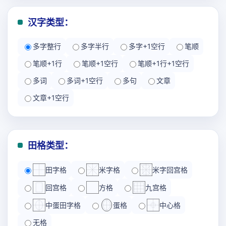
汉字类型：
多字整行
多字半行
多字+1空行
笔顺
笔顺+1行
笔顺+1空行
笔顺+1行+1空行
多词
多词+1空行
多句
文章
文章+1空行
田格类型：
田字格
米字格
米字回宫格
回宫格
方格
九宫格
中蛋田字格
蛋格
中心格
无格