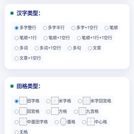
汉字类型：
多字整行
多字半行
多字+1空行
笔顺
笔顺+1行
笔顺+1空行
笔顺+1行+1空行
多词
多词+1空行
多句
文章
文章+1空行
田格类型：
田字格
米字格
米字回宫格
回宫格
方格
九宫格
中蛋田字格
蛋格
中心格
无格