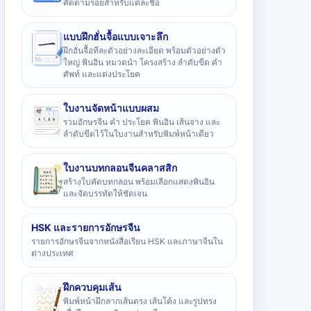
คัดตามรอยสำหรับแต่ละชื่อ
แบบฝึกฮั่นจื้อแบบเจาะลึก
ฝึกฮั่นจื้อทีละตัวอย่างละเอียด พร้อมตัวอย่างตัว
ใหญ่ พินอิน หมวดนำ โครงสร้าง ลำดับขีด คำ
ศัพท์ และแต่งประโยค
ใบงานจัดหน้าแบบผสม
รวมอักษรจีน คำ ประโยค พินอิน เส้นจาง และ
ลำดับขีดไว้ในใบงานสำหรับพิมพ์หน้าเดียว
ใบงานบทกลอนจีนคลาสสิก
สร้างใบคัดบทกลอน พร้อมเลือกแสดงพินอิน
และจัดบรรทัดให้ชัดเจน
HSK และรายการอักษรจีน
รายการอักษรจีนจากหนังสือเรียน HSK และภาษาจีนใน
ต่างประเทศ
ฝึกควบคุมเส้น
พิมพ์หน้าฝึกลากเส้นตรง เส้นโค้ง และรูปทรง