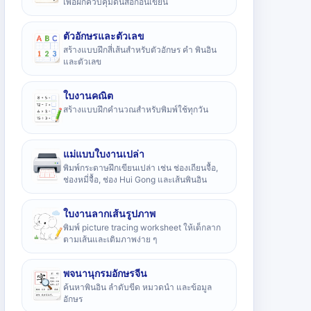
เพื่อฝึกควบคุมดินสอก่อนเขียน
ตัวอักษรและตัวเลข
สร้างแบบฝึกสี่เส้นสำหรับตัวอักษร คำ พินอิน
และตัวเลข
ใบงานคณิต
สร้างแบบฝึกคำนวณสำหรับพิมพ์ใช้ทุกวัน
แม่แบบใบงานเปล่า
พิมพ์กระดาษฝึกเขียนเปล่า เช่น ช่องเถียนจื้อ,
ช่องหมี่จื้อ, ช่อง Hui Gong และเส้นพินอิน
ใบงานลากเส้นรูปภาพ
พิมพ์ picture tracing worksheet ให้เด็กลาก
ตามเส้นและเติมภาพง่าย ๆ
พจนานุกรมอักษรจีน
ค้นหาพินอิน ลำดับขีด หมวดนำ และข้อมูล
อักษร