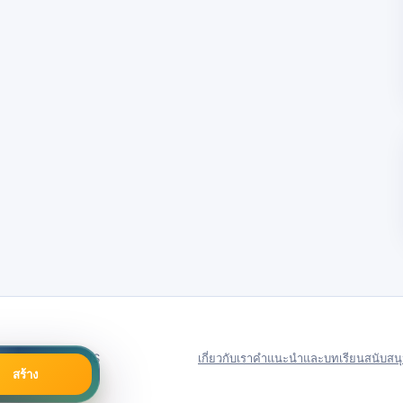
79号
Server in: US
เกี่ยวกับเรา
คำแนะนำและบทเรียน
สนับสน
สร้าง