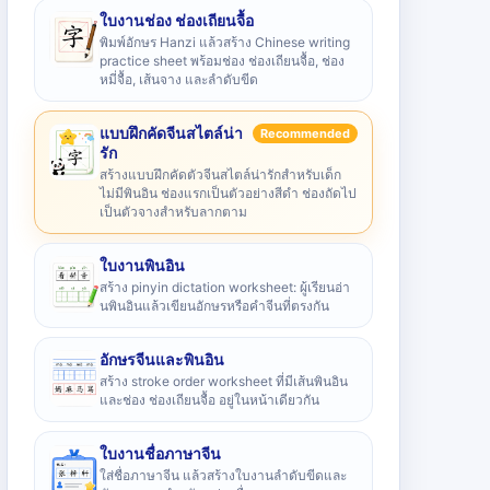
ใบงานช่อง ช่องเถียนจื้อ
พิมพ์อักษร Hanzi แล้วสร้าง Chinese writing
practice sheet พร้อมช่อง ช่องเถียนจื้อ, ช่อง
หมี่จื้อ, เส้นจาง และลำดับขีด
แบบฝึกคัดจีนสไตล์น่า
Recommended
รัก
สร้างแบบฝึกคัดตัวจีนสไตล์น่ารักสำหรับเด็ก
ไม่มีพินอิน ช่องแรกเป็นตัวอย่างสีดำ ช่องถัดไป
เป็นตัวจางสำหรับลากตาม
ใบงานพินอิน
สร้าง pinyin dictation worksheet: ผู้เรียนอ่า
นพินอินแล้วเขียนอักษรหรือคำจีนที่ตรงกัน
อักษรจีนและพินอิน
สร้าง stroke order worksheet ที่มีเส้นพินอิน
และช่อง ช่องเถียนจื้อ อยู่ในหน้าเดียวกัน
ใบงานชื่อภาษาจีน
ใส่ชื่อภาษาจีน แล้วสร้างใบงานลำดับขีดและ