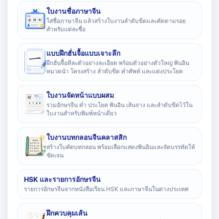
ใบงานชื่อภาษาจีน
ใส่ชื่อภาษาจีน แล้วสร้างใบงานลำดับขีดและคัดตามรอย
สำหรับแต่ละชื่อ
แบบฝึกฮั่นจื้อแบบเจาะลึก
ฝึกฮั่นจื้อทีละตัวอย่างละเอียด พร้อมตัวอย่างตัวใหญ่ พินอิน
หมวดนำ โครงสร้าง ลำดับขีด คำศัพท์ และแต่งประโยค
ใบงานจัดหน้าแบบผสม
รวมอักษรจีน คำ ประโยค พินอิน เส้นจาง และลำดับขีดไว้ใน
ใบงานสำหรับพิมพ์หน้าเดียว
ใบงานบทกลอนจีนคลาสสิก
สร้างใบคัดบทกลอน พร้อมเลือกแสดงพินอินและจัดบรรทัดให้
ชัดเจน
HSK และรายการอักษรจีน
รายการอักษรจีนจากหนังสือเรียน HSK และภาษาจีนในต่างประเทศ
ฝึกควบคุมเส้น