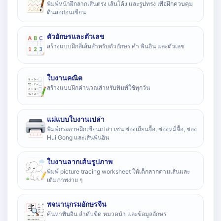
พิมพ์หน้าฝึกลากเส้นตรง เส้นโค้ง และรูปทรง เพื่อฝึกควบคุม
ดินสอก่อนเขียน
ตัวอักษรและตัวเลข
สร้างแบบฝึกสี่เส้นสำหรับตัวอักษร คำ พินอิน และตัวเลข
ใบงานคณิต
สร้างแบบฝึกคำนวณสำหรับพิมพ์ใช้ทุกวัน
แม่แบบใบงานเปล่า
พิมพ์กระดาษฝึกเขียนเปล่า เช่น ช่องเถียนจื้อ, ช่องหมี่จื้อ, ช่อง
Hui Gong และเส้นพินอิน
ใบงานลากเส้นรูปภาพ
พิมพ์ picture tracing worksheet ให้เด็กลากตามเส้นและ
เติมภาพง่าย ๆ
พจนานุกรมอักษรจีน
ค้นหาพินอิน ลำดับขีด หมวดนำ และข้อมูลอักษร