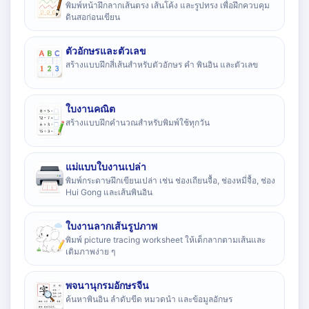
พิมพ์หน้าฝึกลากเส้นตรง เส้นโค้ง และรูปทรง เพื่อฝึกควบคุม
ดินสอก่อนเขียน
ตัวอักษรและตัวเลข
สร้างแบบฝึกสี่เส้นสำหรับตัวอักษร คำ พินอิน และตัวเลข
ใบงานคณิต
สร้างแบบฝึกคำนวณสำหรับพิมพ์ใช้ทุกวัน
แม่แบบใบงานเปล่า
พิมพ์กระดาษฝึกเขียนเปล่า เช่น ช่องเถียนจื้อ, ช่องหมี่จื้อ, ช่อง
Hui Gong และเส้นพินอิน
ใบงานลากเส้นรูปภาพ
พิมพ์ picture tracing worksheet ให้เด็กลากตามเส้นและ
เติมภาพง่าย ๆ
พจนานุกรมอักษรจีน
ค้นหาพินอิน ลำดับขีด หมวดนำ และข้อมูลอักษร