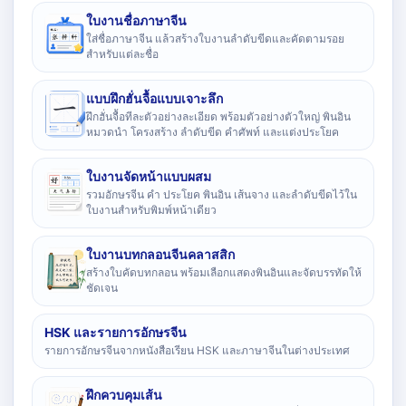
ใบงานชื่อภาษาจีน
ใส่ชื่อภาษาจีน แล้วสร้างใบงานลำดับขีดและคัดตามรอย
สำหรับแต่ละชื่อ
แบบฝึกฮั่นจื้อแบบเจาะลึก
ฝึกฮั่นจื้อทีละตัวอย่างละเอียด พร้อมตัวอย่างตัวใหญ่ พินอิน
หมวดนำ โครงสร้าง ลำดับขีด คำศัพท์ และแต่งประโยค
ใบงานจัดหน้าแบบผสม
รวมอักษรจีน คำ ประโยค พินอิน เส้นจาง และลำดับขีดไว้ใน
ใบงานสำหรับพิมพ์หน้าเดียว
ใบงานบทกลอนจีนคลาสสิก
สร้างใบคัดบทกลอน พร้อมเลือกแสดงพินอินและจัดบรรทัดให้
ชัดเจน
HSK และรายการอักษรจีน
รายการอักษรจีนจากหนังสือเรียน HSK และภาษาจีนในต่างประเทศ
ฝึกควบคุมเส้น