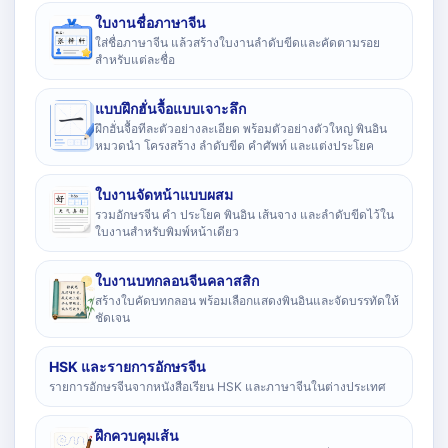
ใบงานชื่อภาษาจีน
ใส่ชื่อภาษาจีน แล้วสร้างใบงานลำดับขีดและคัดตามรอย
สำหรับแต่ละชื่อ
แบบฝึกฮั่นจื้อแบบเจาะลึก
ฝึกฮั่นจื้อทีละตัวอย่างละเอียด พร้อมตัวอย่างตัวใหญ่ พินอิน
หมวดนำ โครงสร้าง ลำดับขีด คำศัพท์ และแต่งประโยค
ใบงานจัดหน้าแบบผสม
รวมอักษรจีน คำ ประโยค พินอิน เส้นจาง และลำดับขีดไว้ใน
ใบงานสำหรับพิมพ์หน้าเดียว
ใบงานบทกลอนจีนคลาสสิก
สร้างใบคัดบทกลอน พร้อมเลือกแสดงพินอินและจัดบรรทัดให้
ชัดเจน
HSK และรายการอักษรจีน
รายการอักษรจีนจากหนังสือเรียน HSK และภาษาจีนในต่างประเทศ
ฝึกควบคุมเส้น