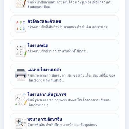
พิมพ์หน้าฝึกลากเส้นตรง เส้นโค้ง และรูปทรง เพื่อฝึกควบคุม
ดินสอก่อนเขียน
ตัวอักษรและตัวเลข
สร้างแบบฝึกสี่เส้นสำหรับตัวอักษร คำ พินอิน และตัวเลข
ใบงานคณิต
สร้างแบบฝึกคำนวณสำหรับพิมพ์ใช้ทุกวัน
แม่แบบใบงานเปล่า
พิมพ์กระดาษฝึกเขียนเปล่า เช่น ช่องเถียนจื้อ, ช่องหมี่จื้อ, ช่อง
Hui Gong และเส้นพินอิน
ใบงานลากเส้นรูปภาพ
พิมพ์ picture tracing worksheet ให้เด็กลากตามเส้นและ
เติมภาพง่าย ๆ
พจนานุกรมอักษรจีน
ค้นหาพินอิน ลำดับขีด หมวดนำ และข้อมูลอักษร