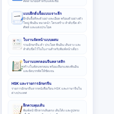
คัดตามรอยสำหรับแต่ละชื่อ
แบบฝึกฮั่นจื้อแบบเจาะลึก
ฝึกฮั่นจื้อทีละตัวอย่างละเอียด พร้อมตัวอย่างตัว
ใหญ่ พินอิน หมวดนำ โครงสร้าง ลำดับขีด คำ
ศัพท์ และแต่งประโยค
ใบงานจัดหน้าแบบผสม
รวมอักษรจีน คำ ประโยค พินอิน เส้นจาง และ
ลำดับขีดไว้ในใบงานสำหรับพิมพ์หน้าเดียว
ใบงานบทกลอนจีนคลาสสิก
สร้างใบคัดบทกลอน พร้อมเลือกแสดงพินอิน
และจัดบรรทัดให้ชัดเจน
HSK และรายการอักษรจีน
รายการอักษรจีนจากหนังสือเรียน HSK และภาษาจีนใน
ต่างประเทศ
ฝึกควบคุมเส้น
พิมพ์หน้าฝึกลากเส้นตรง เส้นโค้ง และรูปทรง