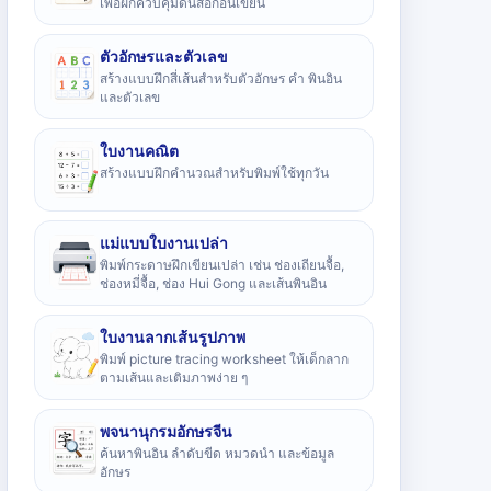
เพื่อฝึกควบคุมดินสอก่อนเขียน
ตัวอักษรและตัวเลข
สร้างแบบฝึกสี่เส้นสำหรับตัวอักษร คำ พินอิน
และตัวเลข
ใบงานคณิต
สร้างแบบฝึกคำนวณสำหรับพิมพ์ใช้ทุกวัน
แม่แบบใบงานเปล่า
พิมพ์กระดาษฝึกเขียนเปล่า เช่น ช่องเถียนจื้อ,
ช่องหมี่จื้อ, ช่อง Hui Gong และเส้นพินอิน
ใบงานลากเส้นรูปภาพ
พิมพ์ picture tracing worksheet ให้เด็กลาก
ตามเส้นและเติมภาพง่าย ๆ
พจนานุกรมอักษรจีน
ค้นหาพินอิน ลำดับขีด หมวดนำ และข้อมูล
อักษร