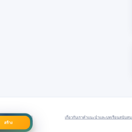
79号
Server in: US
เกี่ยวกับเรา
คำแนะนำและบทเรียน
สนับสน
สร้าง