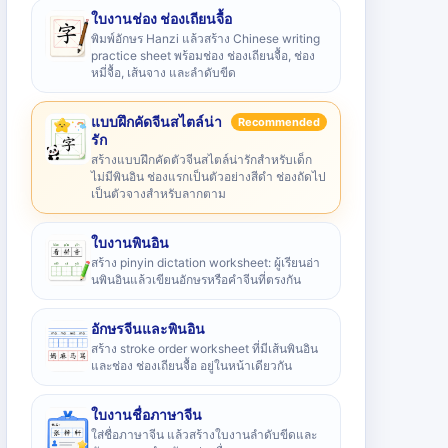
ใบงานช่อง ช่องเถียนจื้อ
พิมพ์อักษร Hanzi แล้วสร้าง Chinese writing
practice sheet พร้อมช่อง ช่องเถียนจื้อ, ช่อง
หมี่จื้อ, เส้นจาง และลำดับขีด
แบบฝึกคัดจีนสไตล์น่า
Recommended
รัก
สร้างแบบฝึกคัดตัวจีนสไตล์น่ารักสำหรับเด็ก
ไม่มีพินอิน ช่องแรกเป็นตัวอย่างสีดำ ช่องถัดไป
เป็นตัวจางสำหรับลากตาม
ใบงานพินอิน
สร้าง pinyin dictation worksheet: ผู้เรียนอ่า
นพินอินแล้วเขียนอักษรหรือคำจีนที่ตรงกัน
อักษรจีนและพินอิน
สร้าง stroke order worksheet ที่มีเส้นพินอิน
และช่อง ช่องเถียนจื้อ อยู่ในหน้าเดียวกัน
ใบงานชื่อภาษาจีน
ใส่ชื่อภาษาจีน แล้วสร้างใบงานลำดับขีดและ