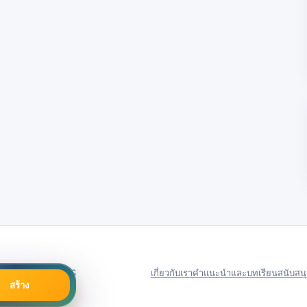
79号
Server in: US
เกี่ยวกับเรา
คำแนะนำและบทเรียน
สนับสน
สร้าง