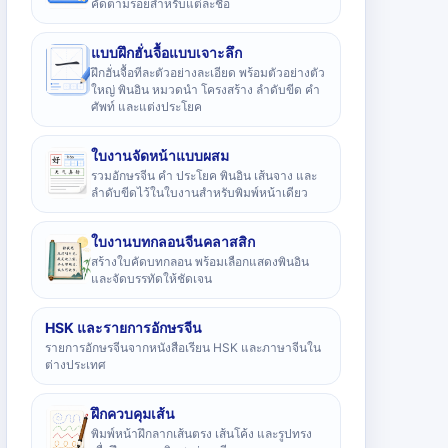
คัดตามรอยสำหรับแต่ละชื่อ
แบบฝึกฮั่นจื้อแบบเจาะลึก
ฝึกฮั่นจื้อทีละตัวอย่างละเอียด พร้อมตัวอย่างตัว
ใหญ่ พินอิน หมวดนำ โครงสร้าง ลำดับขีด คำ
ศัพท์ และแต่งประโยค
ใบงานจัดหน้าแบบผสม
รวมอักษรจีน คำ ประโยค พินอิน เส้นจาง และ
ลำดับขีดไว้ในใบงานสำหรับพิมพ์หน้าเดียว
ใบงานบทกลอนจีนคลาสสิก
สร้างใบคัดบทกลอน พร้อมเลือกแสดงพินอิน
และจัดบรรทัดให้ชัดเจน
HSK และรายการอักษรจีน
รายการอักษรจีนจากหนังสือเรียน HSK และภาษาจีนใน
ต่างประเทศ
ฝึกควบคุมเส้น
พิมพ์หน้าฝึกลากเส้นตรง เส้นโค้ง และรูปทรง