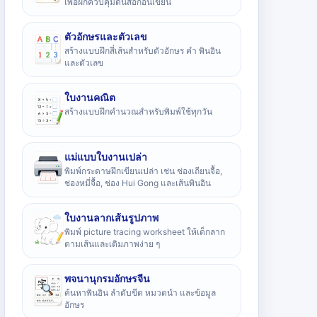
เพื่อฝึกควบคุมดินสอก่อนเขียน
ตัวอักษรและตัวเลข
สร้างแบบฝึกสี่เส้นสำหรับตัวอักษร คำ พินอิน
และตัวเลข
ใบงานคณิต
สร้างแบบฝึกคำนวณสำหรับพิมพ์ใช้ทุกวัน
แม่แบบใบงานเปล่า
พิมพ์กระดาษฝึกเขียนเปล่า เช่น ช่องเถียนจื้อ,
ช่องหมี่จื้อ, ช่อง Hui Gong และเส้นพินอิน
ใบงานลากเส้นรูปภาพ
พิมพ์ picture tracing worksheet ให้เด็กลาก
ตามเส้นและเติมภาพง่าย ๆ
พจนานุกรมอักษรจีน
ค้นหาพินอิน ลำดับขีด หมวดนำ และข้อมูล
อักษร