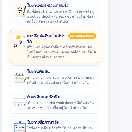
ใบงานช่อง ช่องเถียนจื้อ
พิมพ์อักษร Hanzi แล้วสร้าง Chinese writing
practice sheet พร้อมช่อง ช่องเถียนจื้อ, ช่อง
หมี่จื้อ, เส้นจาง และลำดับขีด
แบบฝึกคัดจีนสไตล์น่า
Recommended
รัก
สร้างแบบฝึกคัดตัวจีนสไตล์น่ารักสำหรับเด็ก
ไม่มีพินอิน ช่องแรกเป็นตัวอย่างสีดำ ช่องถัดไป
เป็นตัวจางสำหรับลากตาม
ใบงานพินอิน
สร้าง pinyin dictation worksheet: ผู้เรียนอ่า
นพินอินแล้วเขียนอักษรหรือคำจีนที่ตรงกัน
อักษรจีนและพินอิน
สร้าง stroke order worksheet ที่มีเส้นพินอิน
และช่อง ช่องเถียนจื้อ อยู่ในหน้าเดียวกัน
ใบงานชื่อภาษาจีน
ใส่ชื่อภาษาจีน แล้วสร้างใบงานลำดับขีดและ