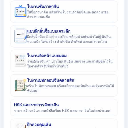
ใบงานชื่อภาษาจีน
ใส่ชื่อภาษาจีน แล้วสร้างใบงานลำดับขีดและคัดตามรอย
สำหรับแต่ละชื่อ
แบบฝึกฮั่นจื้อแบบเจาะลึก
ฝึกฮั่นจื้อทีละตัวอย่างละเอียด พร้อมตัวอย่างตัวใหญ่ พินอิน
หมวดนำ โครงสร้าง ลำดับขีด คำศัพท์ และแต่งประโยค
ใบงานจัดหน้าแบบผสม
รวมอักษรจีน คำ ประโยค พินอิน เส้นจาง และลำดับขีดไว้ใน
ใบงานสำหรับพิมพ์หน้าเดียว
ใบงานบทกลอนจีนคลาสสิก
สร้างใบคัดบทกลอน พร้อมเลือกแสดงพินอินและจัดบรรทัดให้
ชัดเจน
HSK และรายการอักษรจีน
รายการอักษรจีนจากหนังสือเรียน HSK และภาษาจีนในต่างประเทศ
ฝึกควบคุมเส้น