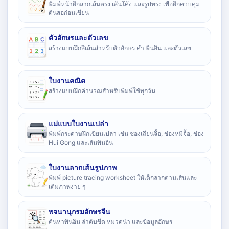
พิมพ์หน้าฝึกลากเส้นตรง เส้นโค้ง และรูปทรง เพื่อฝึกควบคุม
ดินสอก่อนเขียน
ตัวอักษรและตัวเลข
สร้างแบบฝึกสี่เส้นสำหรับตัวอักษร คำ พินอิน และตัวเลข
ใบงานคณิต
สร้างแบบฝึกคำนวณสำหรับพิมพ์ใช้ทุกวัน
แม่แบบใบงานเปล่า
พิมพ์กระดาษฝึกเขียนเปล่า เช่น ช่องเถียนจื้อ, ช่องหมี่จื้อ, ช่อง
Hui Gong และเส้นพินอิน
ใบงานลากเส้นรูปภาพ
พิมพ์ picture tracing worksheet ให้เด็กลากตามเส้นและ
เติมภาพง่าย ๆ
พจนานุกรมอักษรจีน
ค้นหาพินอิน ลำดับขีด หมวดนำ และข้อมูลอักษร