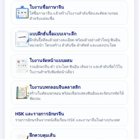
ใบงานชื่อภาษาจีน
ใส่ชื่อภาษาจีน แล้วสร้างใบงานลำดับขีดและคัดตามรอย
สำหรับแต่ละชื่อ
แบบฝึกฮั่นจื้อแบบเจาะลึก
ฝึกฮั่นจื้อทีละตัวอย่างละเอียด พร้อมตัวอย่างตัวใหญ่ พินอิน
หมวดนำ โครงสร้าง ลำดับขีด คำศัพท์ และแต่งประโยค
ใบงานจัดหน้าแบบผสม
รวมอักษรจีน คำ ประโยค พินอิน เส้นจาง และลำดับขีดไว้ใน
ใบงานสำหรับพิมพ์หน้าเดียว
ใบงานบทกลอนจีนคลาสสิก
สร้างใบคัดบทกลอน พร้อมเลือกแสดงพินอินและจัดบรรทัดให้
ชัดเจน
HSK และรายการอักษรจีน
รายการอักษรจีนจากหนังสือเรียน HSK และภาษาจีนในต่างประเทศ
ฝึกควบคุมเส้น