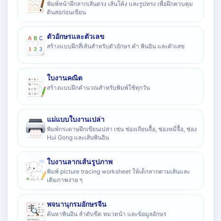
พิมพ์หน้าฝึกลากเส้นตรง เส้นโค้ง และรูปทรง เพื่อฝึกควบคุม
ดินสอก่อนเขียน
ตัวอักษรและตัวเลข
สร้างแบบฝึกสี่เส้นสำหรับตัวอักษร คำ พินอิน และตัวเลข
ใบงานคณิต
สร้างแบบฝึกคำนวณสำหรับพิมพ์ใช้ทุกวัน
แม่แบบใบงานเปล่า
พิมพ์กระดาษฝึกเขียนเปล่า เช่น ช่องเถียนจื้อ, ช่องหมี่จื้อ, ช่อง
Hui Gong และเส้นพินอิน
ใบงานลากเส้นรูปภาพ
พิมพ์ picture tracing worksheet ให้เด็กลากตามเส้นและ
เติมภาพง่าย ๆ
พจนานุกรมอักษรจีน
ค้นหาพินอิน ลำดับขีด หมวดนำ และข้อมูลอักษร