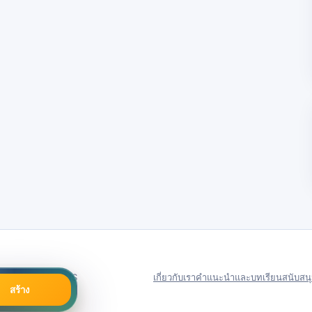
79号
Server in: US
เกี่ยวกับเรา
คำแนะนำและบทเรียน
สนับสน
สร้าง