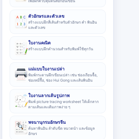
เพื่อฝึกควบคุมดินสอก่อนเขียน
ตัวอักษรและตัวเลข
สร้างแบบฝึกสี่เส้นสำหรับตัวอักษร คำ พินอิน
และตัวเลข
ใบงานคณิต
สร้างแบบฝึกคำนวณสำหรับพิมพ์ใช้ทุกวัน
แม่แบบใบงานเปล่า
พิมพ์กระดาษฝึกเขียนเปล่า เช่น ช่องเถียนจื้อ,
ช่องหมี่จื้อ, ช่อง Hui Gong และเส้นพินอิน
ใบงานลากเส้นรูปภาพ
พิมพ์ picture tracing worksheet ให้เด็กลาก
ตามเส้นและเติมภาพง่าย ๆ
พจนานุกรมอักษรจีน
ค้นหาพินอิน ลำดับขีด หมวดนำ และข้อมูล
อักษร