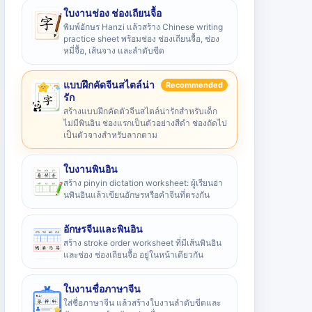
ใบงานช่อง ช่องเถียนจื้อ
พิมพ์อักษร Hanzi แล้วสร้าง Chinese writing
practice sheet พร้อมช่อง ช่องเถียนจื้อ, ช่อง
หมี่จื้อ, เส้นจาง และลำดับขีด
แบบฝึกคัดจีนสไตล์น่า
Recommended
รัก
สร้างแบบฝึกคัดตัวจีนสไตล์น่ารักสำหรับเด็ก
ไม่มีพินอิน ช่องแรกเป็นตัวอย่างสีดำ ช่องถัดไป
เป็นตัวจางสำหรับลากตาม
ใบงานพินอิน
สร้าง pinyin dictation worksheet: ผู้เรียนอ่า
นพินอินแล้วเขียนอักษรหรือคำจีนที่ตรงกัน
อักษรจีนและพินอิน
สร้าง stroke order worksheet ที่มีเส้นพินอิน
และช่อง ช่องเถียนจื้อ อยู่ในหน้าเดียวกัน
ใบงานชื่อภาษาจีน
ใส่ชื่อภาษาจีน แล้วสร้างใบงานลำดับขีดและ