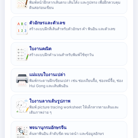
พิมพ์หน้าฝึกลากเส้นตรง เส้นโค้ง และรูปทรง เพื่อฝึกควบคุม
ดินสอก่อนเขียน
ตัวอักษรและตัวเลข
สร้างแบบฝึกสี่เส้นสำหรับตัวอักษร คำ พินอิน และตัวเลข
ใบงานคณิต
สร้างแบบฝึกคำนวณสำหรับพิมพ์ใช้ทุกวัน
แม่แบบใบงานเปล่า
พิมพ์กระดาษฝึกเขียนเปล่า เช่น ช่องเถียนจื้อ, ช่องหมี่จื้อ, ช่อง
Hui Gong และเส้นพินอิน
ใบงานลากเส้นรูปภาพ
พิมพ์ picture tracing worksheet ให้เด็กลากตามเส้นและ
เติมภาพง่าย ๆ
พจนานุกรมอักษรจีน
ค้นหาพินอิน ลำดับขีด หมวดนำ และข้อมูลอักษร