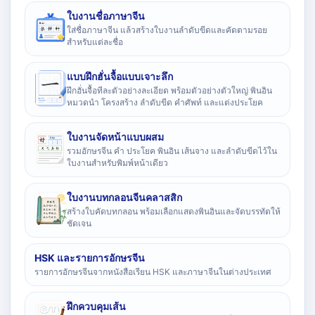
ใบงานชื่อภาษาจีน
ใส่ชื่อภาษาจีน แล้วสร้างใบงานลำดับขีดและคัดตามรอย
สำหรับแต่ละชื่อ
แบบฝึกฮั่นจื้อแบบเจาะลึก
ฝึกฮั่นจื้อทีละตัวอย่างละเอียด พร้อมตัวอย่างตัวใหญ่ พินอิน
หมวดนำ โครงสร้าง ลำดับขีด คำศัพท์ และแต่งประโยค
ใบงานจัดหน้าแบบผสม
รวมอักษรจีน คำ ประโยค พินอิน เส้นจาง และลำดับขีดไว้ใน
ใบงานสำหรับพิมพ์หน้าเดียว
ใบงานบทกลอนจีนคลาสสิก
สร้างใบคัดบทกลอน พร้อมเลือกแสดงพินอินและจัดบรรทัดให้
ชัดเจน
HSK และรายการอักษรจีน
รายการอักษรจีนจากหนังสือเรียน HSK และภาษาจีนในต่างประเทศ
ฝึกควบคุมเส้น