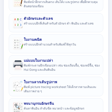
พิมพ์หน้าฝึกลากเส้นตรง เส้นโค้ง และรูปทรง เพื่อฝึกควบคุม
ดินสอก่อนเขียน
ตัวอักษรและตัวเลข
สร้างแบบฝึกสี่เส้นสำหรับตัวอักษร คำ พินอิน และตัวเลข
ใบงานคณิต
สร้างแบบฝึกคำนวณสำหรับพิมพ์ใช้ทุกวัน
แม่แบบใบงานเปล่า
พิมพ์กระดาษฝึกเขียนเปล่า เช่น ช่องเถียนจื้อ, ช่องหมี่จื้อ, ช่อง
Hui Gong และเส้นพินอิน
ใบงานลากเส้นรูปภาพ
พิมพ์ picture tracing worksheet ให้เด็กลากตามเส้นและ
เติมภาพง่าย ๆ
พจนานุกรมอักษรจีน
ค้นหาพินอิน ลำดับขีด หมวดนำ และข้อมูลอักษร