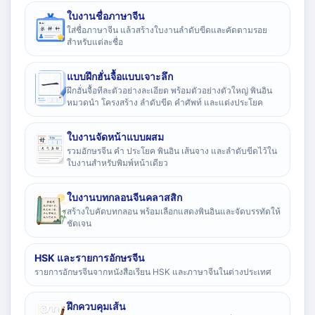
ใบงานชื่อภาษาจีน
ใส่ชื่อภาษาจีน แล้วสร้างใบงานลำดับขีดและคัดตามรอย
สำหรับแต่ละชื่อ
แบบฝึกฮั่นจื้อแบบเจาะลึก
ฝึกฮั่นจื้อทีละตัวอย่างละเอียด พร้อมตัวอย่างตัวใหญ่ พินอิน
หมวดนำ โครงสร้าง ลำดับขีด คำศัพท์ และแต่งประโยค
ใบงานจัดหน้าแบบผสม
รวมอักษรจีน คำ ประโยค พินอิน เส้นจาง และลำดับขีดไว้ใน
ใบงานสำหรับพิมพ์หน้าเดียว
ใบงานบทกลอนจีนคลาสสิก
สร้างใบคัดบทกลอน พร้อมเลือกแสดงพินอินและจัดบรรทัดให้
ชัดเจน
HSK และรายการอักษรจีน
รายการอักษรจีนจากหนังสือเรียน HSK และภาษาจีนในต่างประเทศ
ฝึกควบคุมเส้น