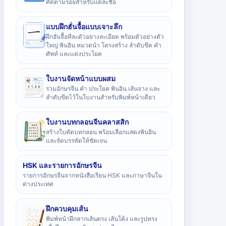
คัดตามรอยสำหรับแต่ละชื่อ
แบบฝึกฮั่นจื้อแบบเจาะลึก
ฝึกฮั่นจื้อทีละตัวอย่างละเอียด พร้อมตัวอย่างตัว
ใหญ่ พินอิน หมวดนำ โครงสร้าง ลำดับขีด คำ
ศัพท์ และแต่งประโยค
ใบงานจัดหน้าแบบผสม
รวมอักษรจีน คำ ประโยค พินอิน เส้นจาง และ
ลำดับขีดไว้ในใบงานสำหรับพิมพ์หน้าเดียว
ใบงานบทกลอนจีนคลาสสิก
สร้างใบคัดบทกลอน พร้อมเลือกแสดงพินอิน
และจัดบรรทัดให้ชัดเจน
HSK และรายการอักษรจีน
รายการอักษรจีนจากหนังสือเรียน HSK และภาษาจีนใน
ต่างประเทศ
ฝึกควบคุมเส้น
พิมพ์หน้าฝึกลากเส้นตรง เส้นโค้ง และรูปทรง