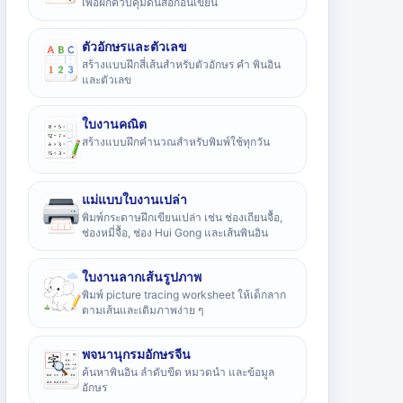
เพื่อฝึกควบคุมดินสอก่อนเขียน
ตัวอักษรและตัวเลข
สร้างแบบฝึกสี่เส้นสำหรับตัวอักษร คำ พินอิน
และตัวเลข
ใบงานคณิต
สร้างแบบฝึกคำนวณสำหรับพิมพ์ใช้ทุกวัน
แม่แบบใบงานเปล่า
พิมพ์กระดาษฝึกเขียนเปล่า เช่น ช่องเถียนจื้อ,
ช่องหมี่จื้อ, ช่อง Hui Gong และเส้นพินอิน
ใบงานลากเส้นรูปภาพ
พิมพ์ picture tracing worksheet ให้เด็กลาก
ตามเส้นและเติมภาพง่าย ๆ
พจนานุกรมอักษรจีน
ค้นหาพินอิน ลำดับขีด หมวดนำ และข้อมูล
อักษร