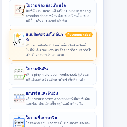
ใบงานช่อง ช่องเถียนจื้อ
พิมพ์อักษร Hanzi แล้วสร้าง Chinese writing
practice sheet พร้อมช่อง ช่องเถียนจื้อ, ช่อง
หมี่จื้อ, เส้นจาง และลำดับขีด
แบบฝึกคัดจีนสไตล์น่า
Recommended
รัก
สร้างแบบฝึกคัดตัวจีนสไตล์น่ารักสำหรับเด็ก
ไม่มีพินอิน ช่องแรกเป็นตัวอย่างสีดำ ช่องถัดไป
เป็นตัวจางสำหรับลากตาม
ใบงานพินอิน
สร้าง pinyin dictation worksheet: ผู้เรียนอ่า
นพินอินแล้วเขียนอักษรหรือคำจีนที่ตรงกัน
อักษรจีนและพินอิน
สร้าง stroke order worksheet ที่มีเส้นพินอิน
และช่อง ช่องเถียนจื้อ อยู่ในหน้าเดียวกัน
ใบงานชื่อภาษาจีน
ใส่ชื่อภาษาจีน แล้วสร้างใบงานลำดับขีดและ