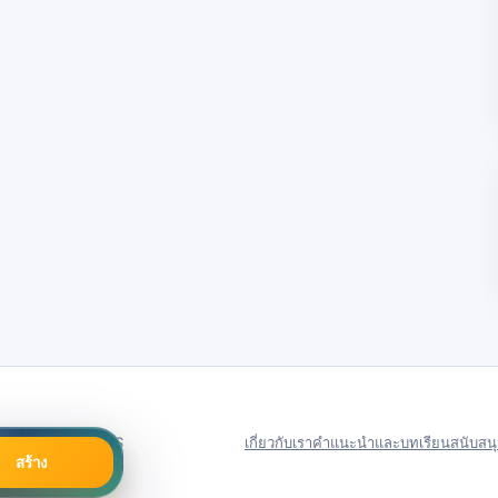
79号
Server in: US
เกี่ยวกับเรา
คำแนะนำและบทเรียน
สนับสน
สร้าง