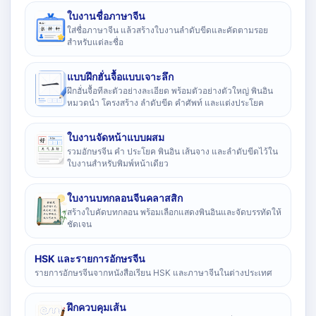
ใบงานชื่อภาษาจีน
ใส่ชื่อภาษาจีน แล้วสร้างใบงานลำดับขีดและคัดตามรอย
สำหรับแต่ละชื่อ
แบบฝึกฮั่นจื้อแบบเจาะลึก
ฝึกฮั่นจื้อทีละตัวอย่างละเอียด พร้อมตัวอย่างตัวใหญ่ พินอิน
หมวดนำ โครงสร้าง ลำดับขีด คำศัพท์ และแต่งประโยค
ใบงานจัดหน้าแบบผสม
รวมอักษรจีน คำ ประโยค พินอิน เส้นจาง และลำดับขีดไว้ใน
ใบงานสำหรับพิมพ์หน้าเดียว
ใบงานบทกลอนจีนคลาสสิก
สร้างใบคัดบทกลอน พร้อมเลือกแสดงพินอินและจัดบรรทัดให้
ชัดเจน
HSK และรายการอักษรจีน
รายการอักษรจีนจากหนังสือเรียน HSK และภาษาจีนในต่างประเทศ
ฝึกควบคุมเส้น