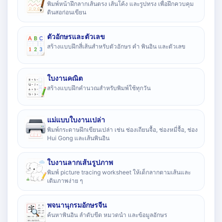
พิมพ์หน้าฝึกลากเส้นตรง เส้นโค้ง และรูปทรง เพื่อฝึกควบคุม
ดินสอก่อนเขียน
ตัวอักษรและตัวเลข
สร้างแบบฝึกสี่เส้นสำหรับตัวอักษร คำ พินอิน และตัวเลข
ใบงานคณิต
สร้างแบบฝึกคำนวณสำหรับพิมพ์ใช้ทุกวัน
แม่แบบใบงานเปล่า
พิมพ์กระดาษฝึกเขียนเปล่า เช่น ช่องเถียนจื้อ, ช่องหมี่จื้อ, ช่อง
Hui Gong และเส้นพินอิน
ใบงานลากเส้นรูปภาพ
พิมพ์ picture tracing worksheet ให้เด็กลากตามเส้นและ
เติมภาพง่าย ๆ
พจนานุกรมอักษรจีน
ค้นหาพินอิน ลำดับขีด หมวดนำ และข้อมูลอักษร