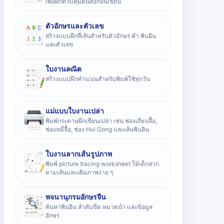
เพื่อฝึกควบคุมดินสอก่อนเขียน
ตัวอักษรและตัวเลข
สร้างแบบฝึกสี่เส้นสำหรับตัวอักษร คำ พินอิน
และตัวเลข
ใบงานคณิต
สร้างแบบฝึกคำนวณสำหรับพิมพ์ใช้ทุกวัน
แม่แบบใบงานเปล่า
พิมพ์กระดาษฝึกเขียนเปล่า เช่น ช่องเถียนจื้อ,
ช่องหมี่จื้อ, ช่อง Hui Gong และเส้นพินอิน
ใบงานลากเส้นรูปภาพ
พิมพ์ picture tracing worksheet ให้เด็กลาก
ตามเส้นและเติมภาพง่าย ๆ
พจนานุกรมอักษรจีน
ค้นหาพินอิน ลำดับขีด หมวดนำ และข้อมูล
อักษร