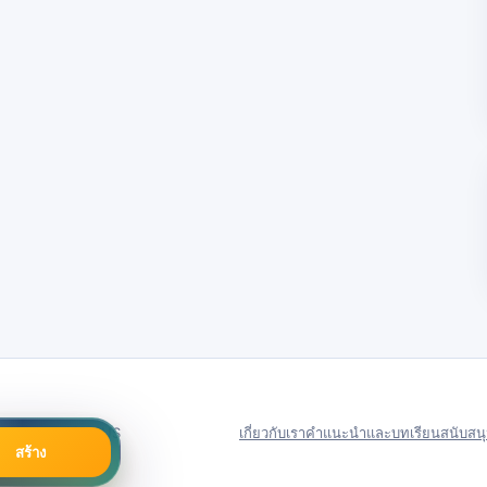
79号
Server in: US
เกี่ยวกับเรา
คำแนะนำและบทเรียน
สนับสน
สร้าง