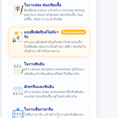
ใบงานช่อง ช่องเถียนจื้อ
พิมพ์อักษร Hanzi แล้วสร้าง Chinese writing
practice sheet พร้อมช่อง ช่องเถียนจื้อ, ช่อง
หมี่จื้อ, เส้นจาง และลำดับขีด
แบบฝึกคัดจีนสไตล์น่า
Recommended
รัก
สร้างแบบฝึกคัดตัวจีนสไตล์น่ารักสำหรับเด็ก
ไม่มีพินอิน ช่องแรกเป็นตัวอย่างสีดำ ช่องถัดไป
เป็นตัวจางสำหรับลากตาม
ใบงานพินอิน
สร้าง pinyin dictation worksheet: ผู้เรียนอ่า
นพินอินแล้วเขียนอักษรหรือคำจีนที่ตรงกัน
อักษรจีนและพินอิน
สร้าง stroke order worksheet ที่มีเส้นพินอิน
และช่อง ช่องเถียนจื้อ อยู่ในหน้าเดียวกัน
ใบงานชื่อภาษาจีน
ใส่ชื่อภาษาจีน แล้วสร้างใบงานลำดับขีดและ