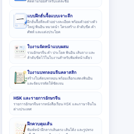
คัดตามรอยสำหรับแต่ละชื่อ
แบบฝึกฮั่นจื้อแบบเจาะลึก
ฝึกฮั่นจื้อทีละตัวอย่างละเอียด พร้อมตัวอย่างตัว
ใหญ่ พินอิน หมวดนำ โครงสร้าง ลำดับขีด คำ
ศัพท์ และแต่งประโยค
ใบงานจัดหน้าแบบผสม
รวมอักษรจีน คำ ประโยค พินอิน เส้นจาง และ
ลำดับขีดไว้ในใบงานสำหรับพิมพ์หน้าเดียว
ใบงานบทกลอนจีนคลาสสิก
สร้างใบคัดบทกลอน พร้อมเลือกแสดงพินอิน
และจัดบรรทัดให้ชัดเจน
HSK และรายการอักษรจีน
รายการอักษรจีนจากหนังสือเรียน HSK และภาษาจีนใน
ต่างประเทศ
ฝึกควบคุมเส้น
พิมพ์หน้าฝึกลากเส้นตรง เส้นโค้ง และรูปทรง