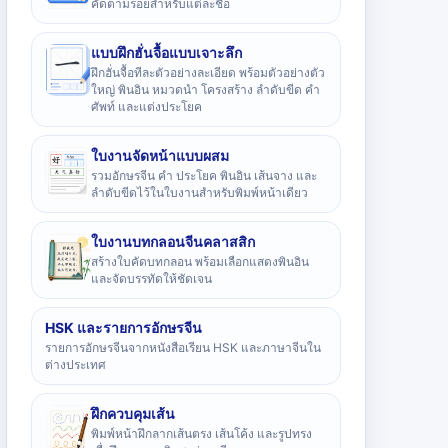
คัดตามรอยสำหรับแต่ละชื่อ
แบบฝึกฮั่นจื้อแบบเจาะลึก
ฝึกฮั่นจื้อทีละตัวอย่างละเอียด พร้อมตัวอย่างตัว
ใหญ่ พินอิน หมวดนำ โครงสร้าง ลำดับขีด คำ
ศัพท์ และแต่งประโยค
ใบงานจัดหน้าแบบผสม
รวมอักษรจีน คำ ประโยค พินอิน เส้นจาง และ
ลำดับขีดไว้ในใบงานสำหรับพิมพ์หน้าเดียว
ใบงานบทกลอนจีนคลาสสิก
สร้างใบคัดบทกลอน พร้อมเลือกแสดงพินอิน
และจัดบรรทัดให้ชัดเจน
HSK และรายการอักษรจีน
รายการอักษรจีนจากหนังสือเรียน HSK และภาษาจีนใน
ต่างประเทศ
ฝึกควบคุมเส้น
พิมพ์หน้าฝึกลากเส้นตรง เส้นโค้ง และรูปทรง