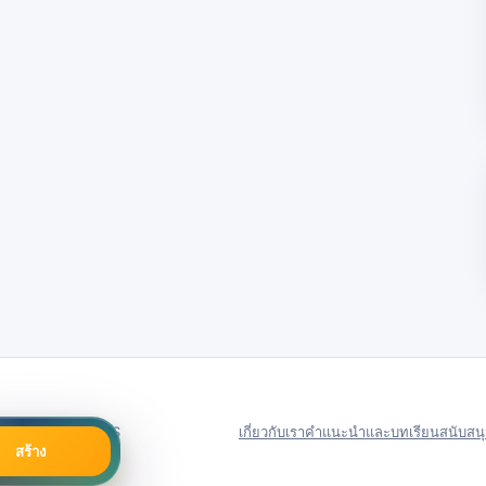
79号
Server in: US
เกี่ยวกับเรา
คำแนะนำและบทเรียน
สนับสน
สร้าง