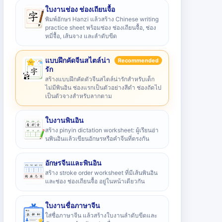
ใบงานช่อง ช่องเถียนจื้อ
พิมพ์อักษร Hanzi แล้วสร้าง Chinese writing
practice sheet พร้อมช่อง ช่องเถียนจื้อ, ช่อง
หมี่จื้อ, เส้นจาง และลำดับขีด
แบบฝึกคัดจีนสไตล์น่า
Recommended
รัก
สร้างแบบฝึกคัดตัวจีนสไตล์น่ารักสำหรับเด็ก
ไม่มีพินอิน ช่องแรกเป็นตัวอย่างสีดำ ช่องถัดไป
เป็นตัวจางสำหรับลากตาม
ใบงานพินอิน
สร้าง pinyin dictation worksheet: ผู้เรียนอ่า
นพินอินแล้วเขียนอักษรหรือคำจีนที่ตรงกัน
อักษรจีนและพินอิน
สร้าง stroke order worksheet ที่มีเส้นพินอิน
และช่อง ช่องเถียนจื้อ อยู่ในหน้าเดียวกัน
ใบงานชื่อภาษาจีน
ใส่ชื่อภาษาจีน แล้วสร้างใบงานลำดับขีดและ