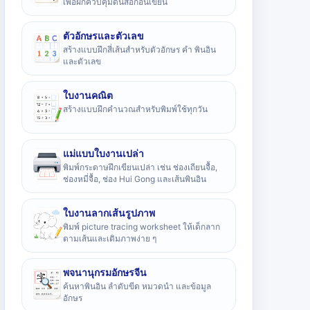
เพื่อฝึกควบคุมดินสอก่อนเขียน
ตัวอักษรและตัวเลข
สร้างแบบฝึกสี่เส้นสำหรับตัวอักษร คำ พินอิน
และตัวเลข
ใบงานคณิต
สร้างแบบฝึกคำนวณสำหรับพิมพ์ใช้ทุกวัน
แม่แบบใบงานเปล่า
พิมพ์กระดาษฝึกเขียนเปล่า เช่น ช่องเถียนจื้อ,
ช่องหมี่จื้อ, ช่อง Hui Gong และเส้นพินอิน
ใบงานลากเส้นรูปภาพ
พิมพ์ picture tracing worksheet ให้เด็กลาก
ตามเส้นและเติมภาพง่าย ๆ
พจนานุกรมอักษรจีน
ค้นหาพินอิน ลำดับขีด หมวดนำ และข้อมูล
อักษร