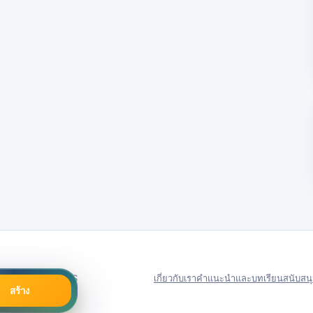
79号
Server in: US
เกี่ยวกับเรา
คำแนะนำและบทเรียน
สนับสน
สร้าง