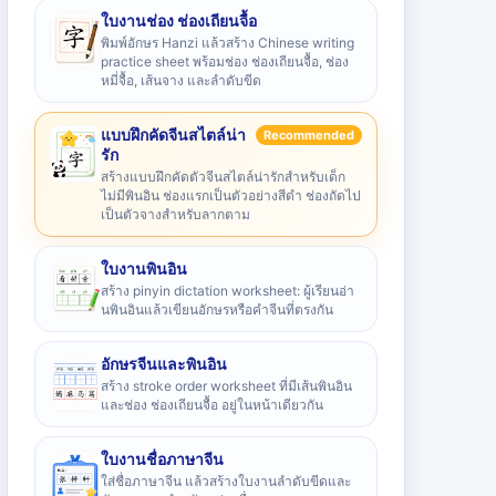
ใบงานช่อง ช่องเถียนจื้อ
พิมพ์อักษร Hanzi แล้วสร้าง Chinese writing
practice sheet พร้อมช่อง ช่องเถียนจื้อ, ช่อง
หมี่จื้อ, เส้นจาง และลำดับขีด
แบบฝึกคัดจีนสไตล์น่า
Recommended
รัก
สร้างแบบฝึกคัดตัวจีนสไตล์น่ารักสำหรับเด็ก
ไม่มีพินอิน ช่องแรกเป็นตัวอย่างสีดำ ช่องถัดไป
เป็นตัวจางสำหรับลากตาม
ใบงานพินอิน
สร้าง pinyin dictation worksheet: ผู้เรียนอ่า
นพินอินแล้วเขียนอักษรหรือคำจีนที่ตรงกัน
อักษรจีนและพินอิน
สร้าง stroke order worksheet ที่มีเส้นพินอิน
และช่อง ช่องเถียนจื้อ อยู่ในหน้าเดียวกัน
ใบงานชื่อภาษาจีน
ใส่ชื่อภาษาจีน แล้วสร้างใบงานลำดับขีดและ