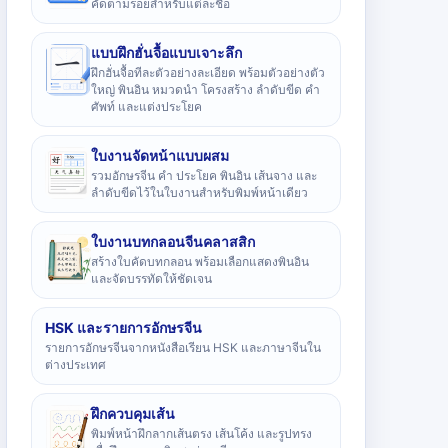
คัดตามรอยสำหรับแต่ละชื่อ
แบบฝึกฮั่นจื้อแบบเจาะลึก
ฝึกฮั่นจื้อทีละตัวอย่างละเอียด พร้อมตัวอย่างตัว
ใหญ่ พินอิน หมวดนำ โครงสร้าง ลำดับขีด คำ
ศัพท์ และแต่งประโยค
ใบงานจัดหน้าแบบผสม
รวมอักษรจีน คำ ประโยค พินอิน เส้นจาง และ
ลำดับขีดไว้ในใบงานสำหรับพิมพ์หน้าเดียว
ใบงานบทกลอนจีนคลาสสิก
สร้างใบคัดบทกลอน พร้อมเลือกแสดงพินอิน
และจัดบรรทัดให้ชัดเจน
HSK และรายการอักษรจีน
รายการอักษรจีนจากหนังสือเรียน HSK และภาษาจีนใน
ต่างประเทศ
ฝึกควบคุมเส้น
พิมพ์หน้าฝึกลากเส้นตรง เส้นโค้ง และรูปทรง