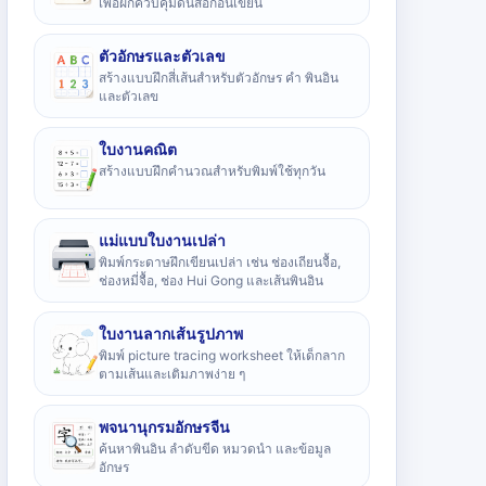
เพื่อฝึกควบคุมดินสอก่อนเขียน
ตัวอักษรและตัวเลข
สร้างแบบฝึกสี่เส้นสำหรับตัวอักษร คำ พินอิน
และตัวเลข
ใบงานคณิต
สร้างแบบฝึกคำนวณสำหรับพิมพ์ใช้ทุกวัน
แม่แบบใบงานเปล่า
พิมพ์กระดาษฝึกเขียนเปล่า เช่น ช่องเถียนจื้อ,
ช่องหมี่จื้อ, ช่อง Hui Gong และเส้นพินอิน
ใบงานลากเส้นรูปภาพ
พิมพ์ picture tracing worksheet ให้เด็กลาก
ตามเส้นและเติมภาพง่าย ๆ
พจนานุกรมอักษรจีน
ค้นหาพินอิน ลำดับขีด หมวดนำ และข้อมูล
อักษร