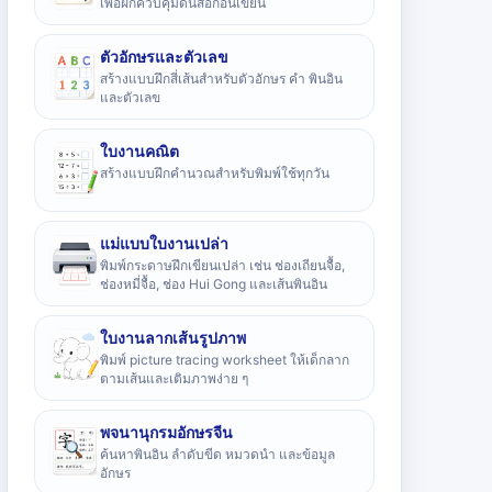
เพื่อฝึกควบคุมดินสอก่อนเขียน
ตัวอักษรและตัวเลข
สร้างแบบฝึกสี่เส้นสำหรับตัวอักษร คำ พินอิน
และตัวเลข
ใบงานคณิต
สร้างแบบฝึกคำนวณสำหรับพิมพ์ใช้ทุกวัน
แม่แบบใบงานเปล่า
พิมพ์กระดาษฝึกเขียนเปล่า เช่น ช่องเถียนจื้อ,
ช่องหมี่จื้อ, ช่อง Hui Gong และเส้นพินอิน
ใบงานลากเส้นรูปภาพ
พิมพ์ picture tracing worksheet ให้เด็กลาก
ตามเส้นและเติมภาพง่าย ๆ
พจนานุกรมอักษรจีน
ค้นหาพินอิน ลำดับขีด หมวดนำ และข้อมูล
อักษร