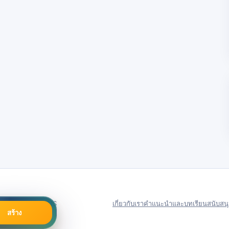
79号
Server in: US
เกี่ยวกับเรา
คำแนะนำและบทเรียน
สนับสน
สร้าง