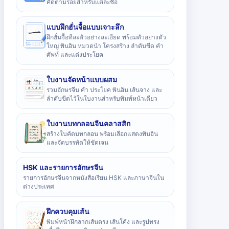
คัดตามรอยสำหรับแต่ละชื่อ
แบบฝึกฮั่นจื้อแบบเจาะลึก
ฝึกฮั่นจื้อทีละตัวอย่างละเอียด พร้อมตัวอย่างตัว
ใหญ่ พินอิน หมวดนำ โครงสร้าง ลำดับขีด คำ
ศัพท์ และแต่งประโยค
ใบงานจัดหน้าแบบผสม
รวมอักษรจีน คำ ประโยค พินอิน เส้นจาง และ
ลำดับขีดไว้ในใบงานสำหรับพิมพ์หน้าเดียว
ใบงานบทกลอนจีนคลาสสิก
สร้างใบคัดบทกลอน พร้อมเลือกแสดงพินอิน
และจัดบรรทัดให้ชัดเจน
HSK และรายการอักษรจีน
รายการอักษรจีนจากหนังสือเรียน HSK และภาษาจีนใน
ต่างประเทศ
ฝึกควบคุมเส้น
พิมพ์หน้าฝึกลากเส้นตรง เส้นโค้ง และรูปทรง