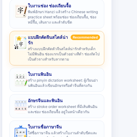
ใบงานช่อง ช่องเถียนจื้อ
พิมพ์อักษร Hanzi แล้วสร้าง Chinese writing
practice sheet พร้อมช่อง ช่องเถียนจื้อ, ช่อง
หมี่จื้อ, เส้นจาง และลำดับขีด
แบบฝึกคัดจีนสไตล์น่า
Recommended
รัก
สร้างแบบฝึกคัดตัวจีนสไตล์น่ารักสำหรับเด็ก
ไม่มีพินอิน ช่องแรกเป็นตัวอย่างสีดำ ช่องถัดไป
เป็นตัวจางสำหรับลากตาม
ใบงานพินอิน
สร้าง pinyin dictation worksheet: ผู้เรียนอ่า
นพินอินแล้วเขียนอักษรหรือคำจีนที่ตรงกัน
อักษรจีนและพินอิน
สร้าง stroke order worksheet ที่มีเส้นพินอิน
และช่อง ช่องเถียนจื้อ อยู่ในหน้าเดียวกัน
ใบงานชื่อภาษาจีน
ใส่ชื่อภาษาจีน แล้วสร้างใบงานลำดับขีดและ