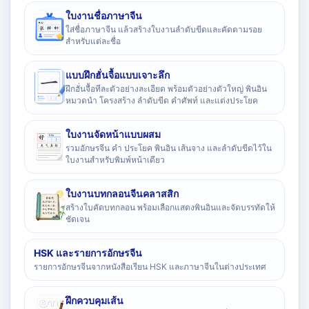
ใบงานชื่อภาษาจีน
ใส่ชื่อภาษาจีน แล้วสร้างใบงานลำดับขีดและคัดตามรอย
สำหรับแต่ละชื่อ
แบบฝึกฮั่นจื้อแบบเจาะลึก
ฝึกฮั่นจื้อทีละตัวอย่างละเอียด พร้อมตัวอย่างตัวใหญ่ พินอิน
หมวดนำ โครงสร้าง ลำดับขีด คำศัพท์ และแต่งประโยค
ใบงานจัดหน้าแบบผสม
รวมอักษรจีน คำ ประโยค พินอิน เส้นจาง และลำดับขีดไว้ใน
ใบงานสำหรับพิมพ์หน้าเดียว
ใบงานบทกลอนจีนคลาสสิก
สร้างใบคัดบทกลอน พร้อมเลือกแสดงพินอินและจัดบรรทัดให้
ชัดเจน
HSK และรายการอักษรจีน
รายการอักษรจีนจากหนังสือเรียน HSK และภาษาจีนในต่างประเทศ
ฝึกควบคุมเส้น