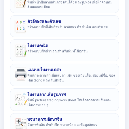
พิมพ์หน้าฝึกลากเส้นตรง เส้นโค้ง และรูปทรง เพื่อฝึกควบคุม
ดินสอก่อนเขียน
ตัวอักษรและตัวเลข
สร้างแบบฝึกสี่เส้นสำหรับตัวอักษร คำ พินอิน และตัวเลข
ใบงานคณิต
สร้างแบบฝึกคำนวณสำหรับพิมพ์ใช้ทุกวัน
แม่แบบใบงานเปล่า
พิมพ์กระดาษฝึกเขียนเปล่า เช่น ช่องเถียนจื้อ, ช่องหมี่จื้อ, ช่อง
Hui Gong และเส้นพินอิน
ใบงานลากเส้นรูปภาพ
พิมพ์ picture tracing worksheet ให้เด็กลากตามเส้นและ
เติมภาพง่าย ๆ
พจนานุกรมอักษรจีน
ค้นหาพินอิน ลำดับขีด หมวดนำ และข้อมูลอักษร