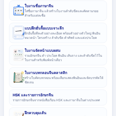
ใบงานชื่อภาษาจีน
ใส่ชื่อภาษาจีน แล้วสร้างใบงานลำดับขีดและคัดตามรอย
สำหรับแต่ละชื่อ
แบบฝึกฮั่นจื้อแบบเจาะลึก
ฝึกฮั่นจื้อทีละตัวอย่างละเอียด พร้อมตัวอย่างตัวใหญ่ พินอิน
หมวดนำ โครงสร้าง ลำดับขีด คำศัพท์ และแต่งประโยค
ใบงานจัดหน้าแบบผสม
รวมอักษรจีน คำ ประโยค พินอิน เส้นจาง และลำดับขีดไว้ใน
ใบงานสำหรับพิมพ์หน้าเดียว
ใบงานบทกลอนจีนคลาสสิก
สร้างใบคัดบทกลอน พร้อมเลือกแสดงพินอินและจัดบรรทัดให้
ชัดเจน
HSK และรายการอักษรจีน
รายการอักษรจีนจากหนังสือเรียน HSK และภาษาจีนในต่างประเทศ
ฝึกควบคุมเส้น