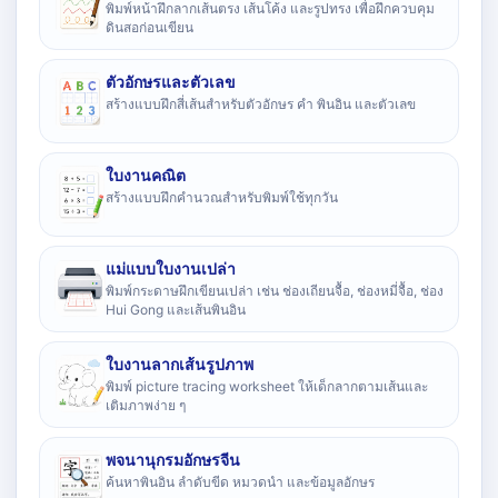
พิมพ์หน้าฝึกลากเส้นตรง เส้นโค้ง และรูปทรง เพื่อฝึกควบคุม
ดินสอก่อนเขียน
ตัวอักษรและตัวเลข
สร้างแบบฝึกสี่เส้นสำหรับตัวอักษร คำ พินอิน และตัวเลข
ใบงานคณิต
สร้างแบบฝึกคำนวณสำหรับพิมพ์ใช้ทุกวัน
แม่แบบใบงานเปล่า
พิมพ์กระดาษฝึกเขียนเปล่า เช่น ช่องเถียนจื้อ, ช่องหมี่จื้อ, ช่อง
Hui Gong และเส้นพินอิน
ใบงานลากเส้นรูปภาพ
พิมพ์ picture tracing worksheet ให้เด็กลากตามเส้นและ
เติมภาพง่าย ๆ
พจนานุกรมอักษรจีน
ค้นหาพินอิน ลำดับขีด หมวดนำ และข้อมูลอักษร